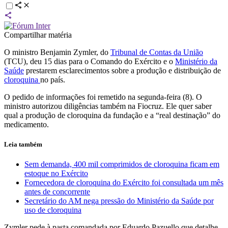
Compartilhar matéria
O ministro Benjamin Zymler, do
Tribunal de Contas da União
(TCU), deu 15 dias para o Comando do Exército e o
Ministério da
Saúde
prestarem esclarecimentos sobre a produção e distribuição de
cloroquina
no país.
O pedido de informações foi remetido na segunda-feira (8). O
ministro autorizou diligências também na Fiocruz. Ele quer saber
qual a produção de cloroquina da fundação e a “real destinação” do
medicamento.
Leia também
Sem demanda, 400 mil comprimidos de cloroquina ficam em
estoque no Exército
Fornecedora de cloroquina do Exército foi consultada um mês
antes de concorrente
Secretário do AM nega pressão do Ministério da Saúde por
uso de cloroquina
Zymler pede à pasta comandada por Eduardo Pazuello que detalhe