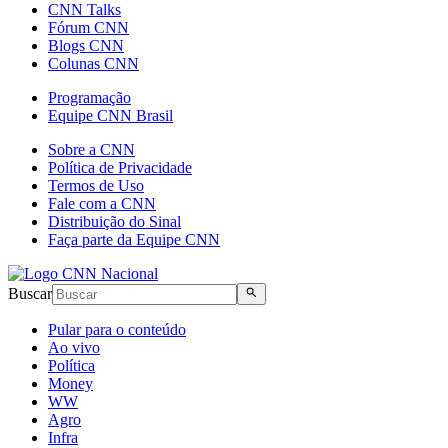
CNN Talks
Fórum CNN
Blogs CNN
Colunas CNN
Programação
Equipe CNN Brasil
Sobre a CNN
Política de Privacidade
Termos de Uso
Fale com a CNN
Distribuição do Sinal
Faça parte da Equipe CNN
Buscar
Pular para o conteúdo
Ao vivo
Política
Money
WW
Agro
Infra