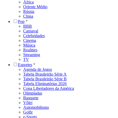
África
Oriente Médio
Rússia
China
Pop
BBB
Carnaval
Celebridades
Cinema
Música
Realities
Streaming
TV
Esportes
Agenda de Jogos
Tabela Brasileirão Série A
Tabela Brasileirão Série B
Tabela Eliminatórias 2026
Copa Libertadores da América
Olimpíadas
Basquete
Vôlei
Automobilismo
Golfe
e-Sports