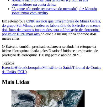
Agência faz proposta para devolver R$ 50,1 bi aos
consumidores na conta de luz
"A gente não pode ser escravo do mercado", diz Mourão
sobre temor com auxílio
Em setembro, a
CNN
revelou que uma empresa de Minas Gerais,
do grupo Sul Minas, vendeu ao laboratório do Exército ao menos
dois lotes de insumos importados para a fabricação de cloroquina
por valor 167% mais alto
do que ela mesma tinha cobrado dois
meses antes.
O Exército também precisará esclarecer se ainda há estoque da
hidroxicloroquina doada pelos Estados Unidos e a estimativa de
produção de cloroquina 150 mg para o ano de 2021.
Tópicos
Exército
Hidroxicloroquina
Ministério da Saúde
Tribunal de Contas
da União (TCU)
Mais Lidas