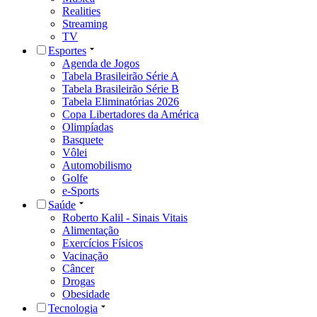
Realities
Streaming
TV
Esportes
Agenda de Jogos
Tabela Brasileirão Série A
Tabela Brasileirão Série B
Tabela Eliminatórias 2026
Copa Libertadores da América
Olimpíadas
Basquete
Vôlei
Automobilismo
Golfe
e-Sports
Saúde
Roberto Kalil - Sinais Vitais
Alimentação
Exercícios Físicos
Vacinação
Câncer
Drogas
Obesidade
Tecnologia