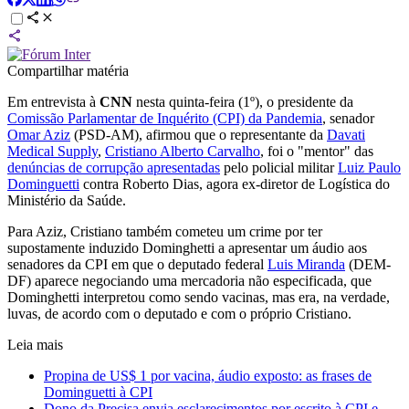
Compartilhar matéria
Em entrevista à
CNN
nesta quinta-feira (1º), o presidente da
Comissão Parlamentar de Inquérito (CPI) da Pandemia
, senador
Omar Aziz
(PSD-AM), afirmou que o representante da
Davati
Medical Supply
,
Cristiano Alberto Carvalho
, foi o "mentor" das
denúncias de corrupção apresentadas
pelo policial militar
Luiz Paulo
Dominguetti
contra Roberto Dias, agora ex-diretor de Logística do
Ministério da Saúde.
Para Aziz, Cristiano também cometeu um crime por ter
supostamente induzido Dominghetti a apresentar um áudio aos
senadores da CPI em que o deputado federal
Luis Miranda
(DEM-
DF) aparece negociando uma mercadoria não especificada, que
Dominghetti interpretou como sendo vacinas, mas era, na verdade,
luvas, de acordo com o deputado e com o próprio Cristiano.
Leia mais
Propina de US$ 1 por vacina, áudio exposto: as frases de
Dominguetti à CPI
Dono da Precisa envia esclarecimentos por escrito à CPI e