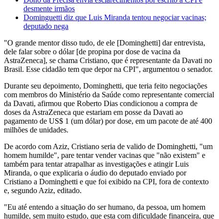
desmente irmãos
Dominguetti diz que Luis Miranda tentou negociar vacinas;
deputado nega
"O grande mentor disso tudo, de ele [Dominghetti] dar entrevista,
dele falar sobre o dólar [de propina por dose de vacina da
AstraZeneca], se chama Cristiano, que é representante da Davati no
Brasil. Esse cidadão tem que depor na CPI", argumentou o senador.
Durante seu depoimento, Dominghetti, que teria feito negociações
com membros do Ministério da Saúde como representante comercial
da Davati, afirmou que Roberto Dias condicionou a compra de
doses da AstraZeneca que estariam em posse da Davati ao
pagamento de US$ 1 (um dólar) por dose, em um pacote de até 400
milhões de unidades.
De acordo com Aziz, Cristiano seria de valido de Dominghetti, "um
homem humilde", pare tentar vender vacinas que "não existem" e
também para tentar atrapalhar as investigações e atingir Luis
Miranda, o que explicaria o áudio do deputado enviado por
Cristiano a Dominghetti e que foi exibido na CPI, fora de contexto
e, segundo Aziz, editado.
"Eu até entendo a situação do ser humano, da pessoa, um homem
humilde, sem muito estudo, que esta com dificuldade financeira, que