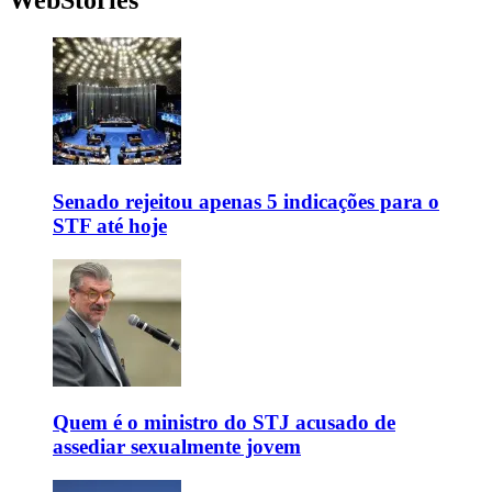
WebStories
Senado rejeitou apenas 5 indicações para o
STF até hoje
Quem é o ministro do STJ acusado de
assediar sexualmente jovem