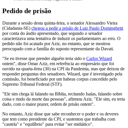
Pedido de prisão
Durante a sessão desta quinta-feira, o senador Alessandro Vieira
(Cidadania-SE)
chegou a pedir a prisão de Luiz Paulo Dominghetti
por conta do áudio apresentado, que segundo o senador
caracterizava uma tentativa de induzir os parlamentares ao erro. O
pedido não foi acatado por Aziz, no entanto, que se mostrou
preocupado com a família do suposto representante da Davati.
"Se eu tivesse que prender alguém teria sido o
Carlos Wizard
ontem", disse Omar Aziz, em referência ao empresário que foi
ouvido na quarta-feira (30) na CPI da Pandemia, mas que deixou de
responder perguntas dos senadores. Wizard, que é investigado pela
comissão, foi beneficiado por um habeas corpus concedido pelo
Supremo Tribunal Federal (STF).
"Ele sim chega lá falando na Bíblia, recitando Isaías, falando sobre
coisa e rindo da morte das pessoas", afirmou Aziz. "Ele sim, eu teria
dado, com o maior prazer, ordem de prisão ontem".
No entanto, Aziz disse que sabe reconhecer o poder e os deveres
que tem como presidente da CPI, e sustentou que trabalha com
"cautela" e "equilíbrio" para evitar "ser midiático".