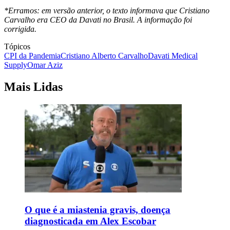
*Erramos: em versão anterior, o texto informava que Cristiano
Carvalho era CEO da Davati no Brasil. A informação foi
corrigida.
Tópicos
CPI da Pandemia
Cristiano Alberto Carvalho
Davati Medical
Supply
Omar Aziz
Mais Lidas
O que é a miastenia gravis, doença
diagnosticada em Alex Escobar