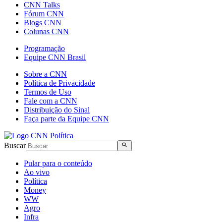
CNN Talks
Fórum CNN
Blogs CNN
Colunas CNN
Programação
Equipe CNN Brasil
Sobre a CNN
Política de Privacidade
Termos de Uso
Fale com a CNN
Distribuição do Sinal
Faça parte da Equipe CNN
Buscar
Pular para o conteúdo
Ao vivo
Política
Money
WW
Agro
Infra