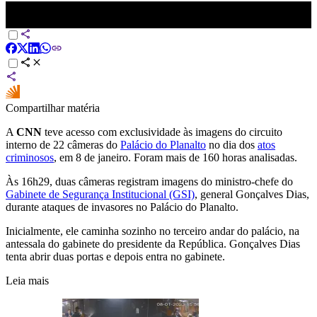
Exclusivo: Imagens mostram ação do GSI em ataque aos Três
Poderes em 8 de janeiro | CNN NOVO DIA
Compartilhar matéria
A
CNN
teve acesso com exclusividade às imagens do circuito
interno de 22 câmeras do
Palácio do Planalto
no dia dos
atos
criminosos
, em 8 de janeiro. Foram mais de 160 horas analisadas.
Às 16h29, duas câmeras registram imagens do ministro-chefe do
Gabinete de Segurança Institucional (GSI)
, general Gonçalves Dias,
durante ataques de invasores no Palácio do Planalto.
Inicialmente, ele caminha sozinho no terceiro andar do palácio, na
antessala do gabinete do presidente da República. Gonçalves Dias
tenta abrir duas portas e depois entra no gabinete.
Leia mais