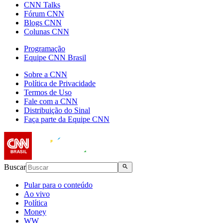
CNN Talks
Fórum CNN
Blogs CNN
Colunas CNN
Programação
Equipe CNN Brasil
Sobre a CNN
Política de Privacidade
Termos de Uso
Fale com a CNN
Distribuição do Sinal
Faça parte da Equipe CNN
Buscar
Pular para o conteúdo
Ao vivo
Política
Money
WW