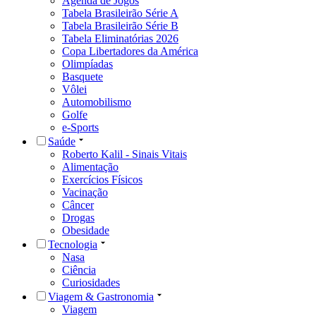
Agenda de Jogos
Tabela Brasileirão Série A
Tabela Brasileirão Série B
Tabela Eliminatórias 2026
Copa Libertadores da América
Olimpíadas
Basquete
Vôlei
Automobilismo
Golfe
e-Sports
Saúde
Roberto Kalil - Sinais Vitais
Alimentação
Exercícios Físicos
Vacinação
Câncer
Drogas
Obesidade
Tecnologia
Nasa
Ciência
Curiosidades
Viagem & Gastronomia
Viagem