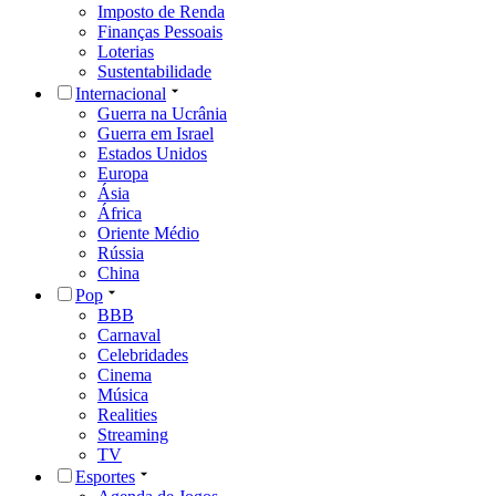
Imposto de Renda
Finanças Pessoais
Loterias
Sustentabilidade
Internacional
Guerra na Ucrânia
Guerra em Israel
Estados Unidos
Europa
Ásia
África
Oriente Médio
Rússia
China
Pop
BBB
Carnaval
Celebridades
Cinema
Música
Realities
Streaming
TV
Esportes