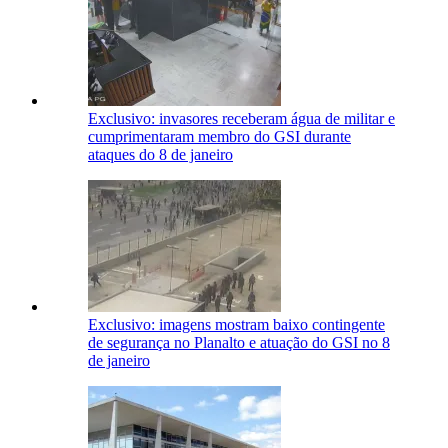
Exclusivo: invasores receberam água de militar e
cumprimentaram membro do GSI durante
ataques do 8 de janeiro
Exclusivo: imagens mostram baixo contingente
de segurança no Planalto e atuação do GSI no 8
de janeiro