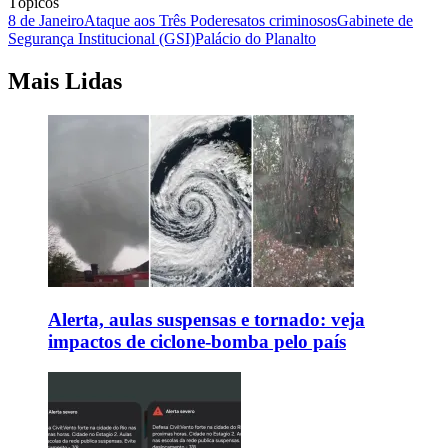
Tópicos
8 de Janeiro
Ataque aos Três Poderes
atos criminosos
Gabinete de
Segurança Institucional (GSI)
Palácio do Planalto
Mais Lidas
Alerta, aulas suspensas e tornado: veja
impactos de ciclone-bomba pelo país