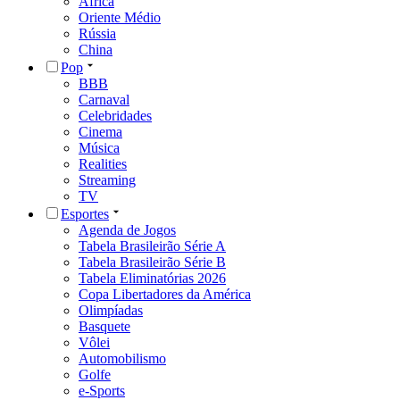
África
Oriente Médio
Rússia
China
Pop
BBB
Carnaval
Celebridades
Cinema
Música
Realities
Streaming
TV
Esportes
Agenda de Jogos
Tabela Brasileirão Série A
Tabela Brasileirão Série B
Tabela Eliminatórias 2026
Copa Libertadores da América
Olimpíadas
Basquete
Vôlei
Automobilismo
Golfe
e-Sports