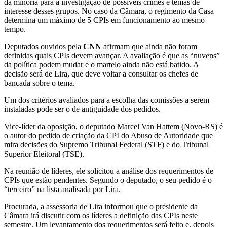
da minoria para a investigação de possíveis crimes e temas de
interesse desses grupos. No caso da Câmara, o regimento da Casa
determina um máximo de 5 CPIs em funcionamento ao mesmo
tempo.
Deputados ouvidos pela
CNN
afirmam que ainda não foram
definidas quais CPIs devem avançar. A avaliação é que as “nuvens”
da política podem mudar e o martelo ainda não está batido. A
decisão será de Lira, que deve voltar a consultar os chefes de
bancada sobre o tema.
Um dos critérios avaliados para a escolha das comissões a serem
instaladas pode ser o de antiguidade dos pedidos.
Vice-líder da oposição, o deputado Marcel Van Hattem (Novo-RS) é
o autor do pedido de criação da CPI do Abuso de Autoridade que
mira decisões do Supremo Tribunal Federal (STF) e do Tribunal
Superior Eleitoral (TSE).
Na reunião de líderes, ele solicitou a análise dos requerimentos de
CPIs que estão pendentes. Segundo o deputado, o seu pedido é o
“terceiro” na lista analisada por Lira.
Procurada, a assessoria de Lira informou que o presidente da
Câmara irá discutir com os líderes a definição das CPIs neste
semestre. Um levantamento dos requerimentos será feito e, depois