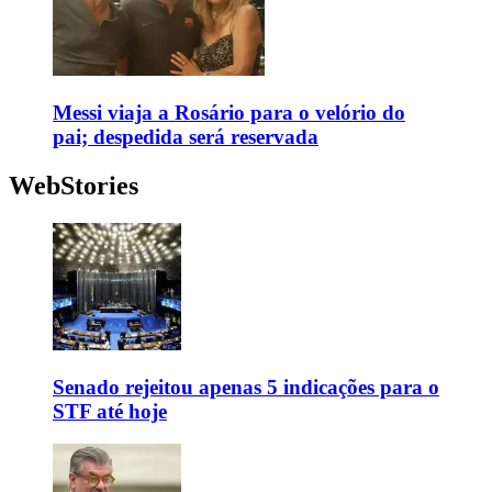
Messi viaja a Rosário para o velório do
pai; despedida será reservada
WebStories
Senado rejeitou apenas 5 indicações para o
STF até hoje