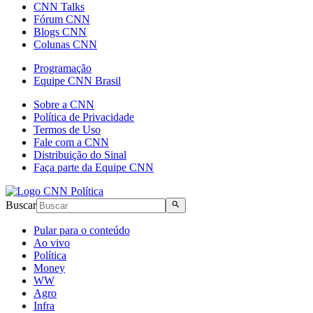
CNN Talks
Fórum CNN
Blogs CNN
Colunas CNN
Programação
Equipe CNN Brasil
Sobre a CNN
Política de Privacidade
Termos de Uso
Fale com a CNN
Distribuição do Sinal
Faça parte da Equipe CNN
Buscar
Pular para o conteúdo
Ao vivo
Política
Money
WW
Agro
Infra