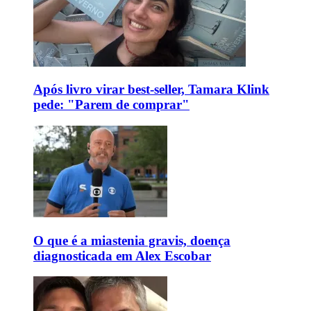
Após livro virar best-seller, Tamara Klink
pede: "Parem de comprar"
O que é a miastenia gravis, doença
diagnosticada em Alex Escobar