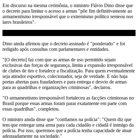
Em discurso na mesma cerimônia, o ministro Flávio Dino disse que
o decreto para limitar o acesso a armas "põe fim definitivamente ao
armamentismo irresponsável que o extremismo político semeou nos
lares brasileiros".
Dino ainda afirmou que o decreto assinado é "ponderado" e foi
redigido após consultas com parlamentares e entidades.
"[O decreto] faz com que as armas de uso permitido sejam
exclusivas das forças de segurança, limita a expansão irresponsável
de clubes de tiro e fortalece a fiscalização. Para quem eventualmente
seja atirador esportivo, colecionador, seja de verdade. E não haja
portas abertas para fraudadores e para entrega e desvio de armas
para as quadrilhas e organizações criminosas", declarou.
"O armamentismo irresponsável fortaleceu as facções criminosas no
Brasil porque essas armas foram parar exatamente em parte com
essas quadrilhas", completou.
O ministro ainda disse que "confiamos na polícia": "Quem diz que
tem que entregar uma arma para cada cidadão e cidadã é inimigo da
polícia. Por isso, queremos que a polícia tenha capacidade de atuar
adequadamente na sociedade."