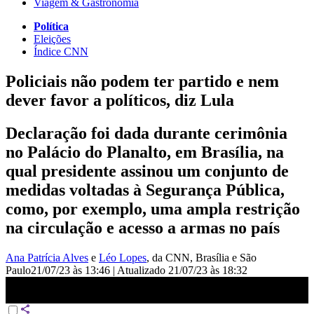
Viagem & Gastronomia
Política
Eleições
Índice CNN
Policiais não podem ter partido e nem
dever favor a políticos, diz Lula
Declaração foi dada durante cerimônia
no Palácio do Planalto, em Brasília, na
qual presidente assinou um conjunto de
medidas voltadas à Segurança Pública,
como, por exemplo, uma ampla restrição
na circulação e acesso a armas no país
Ana Patrícia Alves
e
Léo Lopes
, da CNN
, Brasília e São
Paulo
21/07/23 às 13:46
|
Atualizado
21/07/23 às 18:32
Lula sobre restrições a CACs: Não podemos permitir arsenais na
mão de pessoas | O GRANDE DEBATE