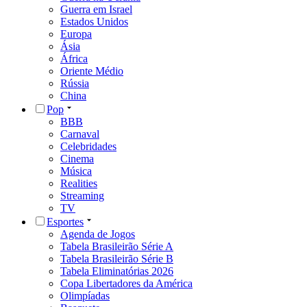
Guerra em Israel
Estados Unidos
Europa
Ásia
África
Oriente Médio
Rússia
China
Pop
BBB
Carnaval
Celebridades
Cinema
Música
Realities
Streaming
TV
Esportes
Agenda de Jogos
Tabela Brasileirão Série A
Tabela Brasileirão Série B
Tabela Eliminatórias 2026
Copa Libertadores da América
Olimpíadas