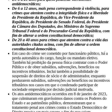
antidemocráticos;
De 6 a 12 anos, mais pena correspondente à violência, para
crimes que atentem contra a integridade física e a liberdade
do Presidente da República, do Vice-Presidente da
República, do Presidente do Senado Federal, do Presidente
da Câmara dos Deputados, dos Ministros do Supremo
Tribunal Federal e do Procurador-Geral da República, com
fim de alterar a ordem constitucional democrática;
De 20 a 40 anos para crimes que atentem contra a vida das
autoridades citadas acima, com fim de alterar a ordem
constitucional democrática
.
Em caso do crime ser cometido por funcionário público, há a
perda automática do cargo, função ou mandato eletivo.
Também há proibição da pessoa física contratar com o Poder
Público e de obter subsídios, subvenções, benefícios ou
incentivos tributários. Inclui também a possibilidade de
suspensão de direitos de sócio e de administrador, enquanto
perdurarem subsídios, subvenções ou benefícios ou incentivos
tributários nos casos em que o condenado participar de
sociedade empresária por decisão judicial motivada.
Os atos antidemocráticos ocorridos em 8 de janeiro de 2023,
que culminaram em gravíssimos danos contra os Poderes do
Estado e ao patrimônio público, demonstraram que o
tratamento penal aos crimes contra o Estado Democrático de
Direito precisa ser mais severo a fim de que sejam