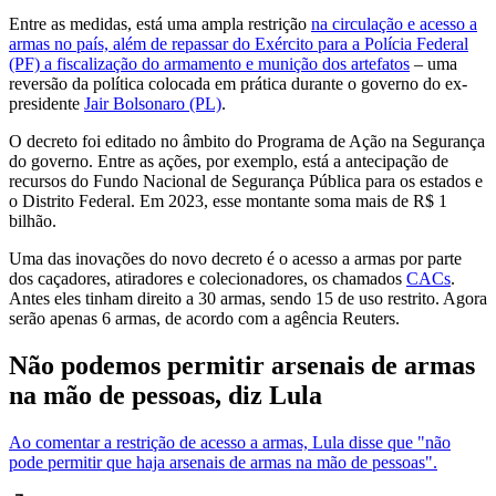
Entre as medidas, está uma ampla restrição
na circulação e acesso a
armas no país, além de repassar do Exército para a Polícia Federal
(PF) a fiscalização do armamento e munição dos artefatos
– uma
reversão da política colocada em prática durante o governo do ex-
presidente
Jair Bolsonaro (PL)
.
O decreto foi editado no âmbito do Programa de Ação na Segurança
do governo. Entre as ações, por exemplo, está a antecipação de
recursos do Fundo Nacional de Segurança Pública para os estados e
o Distrito Federal. Em 2023, esse montante soma mais de R$ 1
bilhão.
Uma das inovações do novo decreto é o acesso a armas por parte
dos caçadores, atiradores e colecionadores, os chamados
CACs
.
Antes eles tinham direito a 30 armas, sendo 15 de uso restrito. Agora
serão apenas 6 armas, de acordo com a agência Reuters.
Não podemos permitir arsenais de armas
na mão de pessoas, diz Lula
Ao comentar a restrição de acesso a armas, Lula disse que "não
pode permitir que haja arsenais de armas na mão de pessoas".