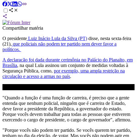
Compartilhar matéria
O presidente
Luiz Inácio Lula da Silva (PT)
disse, nesta sexta-feira
(21),
que policiais não podem ter partido nem dever favor a
políticos.
A declaração foi dada durante cerimônia no Palácio do Planalto, em
Brasília
, na qual Lula assinou um conjunto de medidas voltadas à
Segurança Pública, como,
por exemplo, uma ampla restrição na
circulação e acesso a armas no país
.
"Quando a função é uma função de carreira, é preciso que a gente
entenda que nenhum policial, ninguém que é carreira de Estado,
deve favor a presidente da República, a governador do estado.
Porque vocês devem trabalhar para todas as pessoas que estiverem
exercendo o cargo de presidente, o cargo de governador", afirmou.
"Porque vocês não podem ter partido. Se vocês querem ter partido,
tenham no dia da eleição, de votar. Mas vocês não podem agir em