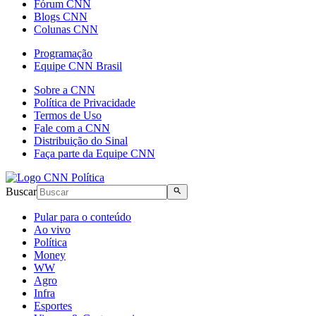
Fórum CNN
Blogs CNN
Colunas CNN
Programação
Equipe CNN Brasil
Sobre a CNN
Política de Privacidade
Termos de Uso
Fale com a CNN
Distribuição do Sinal
Faça parte da Equipe CNN
Buscar
Pular para o conteúdo
Ao vivo
Política
Money
WW
Agro
Infra
Esportes