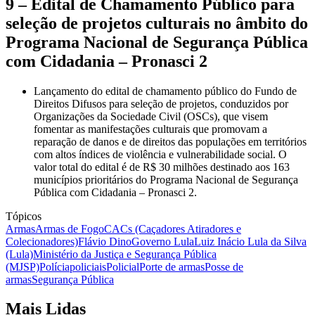
9 – Edital de Chamamento Público para
seleção de projetos culturais no âmbito do
Programa Nacional de Segurança Pública
com Cidadania – Pronasci 2
Lançamento do edital de chamamento público do Fundo de
Direitos Difusos para seleção de projetos, conduzidos por
Organizações da Sociedade Civil (OSCs), que visem
fomentar as manifestações culturais que promovam a
reparação de danos e de direitos das populações em territórios
com altos índices de violência e vulnerabilidade social. O
valor total do edital é de R$ 30 milhões destinado aos 163
municípios prioritários do Programa Nacional de Segurança
Pública com Cidadania – Pronasci 2.
Tópicos
Armas
Armas de Fogo
CACs (Caçadores Atiradores e
Colecionadores)
Flávio Dino
Governo Lula
Luiz Inácio Lula da Silva
(Lula)
Ministério da Justiça e Segurança Pública
(MJSP)
Polícia
policiais
Policial
Porte de armas
Posse de
armas
Segurança Pública
Mais Lidas