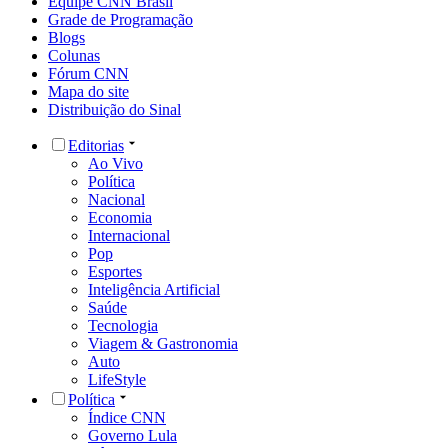
Equipe CNN Brasil
Grade de Programação
Blogs
Colunas
Fórum CNN
Mapa do site
Distribuição do Sinal
Editorias
Ao Vivo
Política
Nacional
Economia
Internacional
Pop
Esportes
Inteligência Artificial
Saúde
Tecnologia
Viagem & Gastronomia
Auto
LifeStyle
Política
Índice CNN
Governo Lula