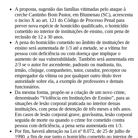
A proposta, sugestão das famílias vitimadas pelo ataque à
creche Cantinho Bom Pastor, em Blumenau (SC), acrescenta
o inciso X ao art. 121 do Código de Processo Penal para
prever nova espécie de homicídio qualificado, o homicídio
cometido no interior de instituições de ensino, com pena de
reclusão de 12 a 30 anos.
A pena do homicídio cometido no âmbito de instituições de
ensino será aumentada de 1/3 até a metade, se a vítima for
pessoa com deficiência ou com doença que implique o
aumento de sua vulnerabilidade. Também será aumentada em
2/3 se o autor for ascendente, padrasto ou madrasta, tio,
irmão, cônjuge, companheiro, tutor, curador, preceptor ou
empregador da vítima ou por qualquer outro título tiver
autoridade sobre ela, a exemplo de professores e demais
funcionários.
Da mesma forma, propõe-se a criação de um novo crime,
denominado “Violência em Instituições de Ensino”, para as
situações de lesão corporal praticada no interior dessas
instituições, com pena de detenção de três meses a três anos.
Em casos de lesão corporal grave, gravíssima, lesão corporal
seguida de morte ou quando o crime for cometido contra
pessoa com deficiência, a pena seria aumentada em 1/3.
Por fim, haverá alteração na Lei nº 8.072, de 25 de julho de
1990, a fim de que tanto o homicídio cometido no interior de