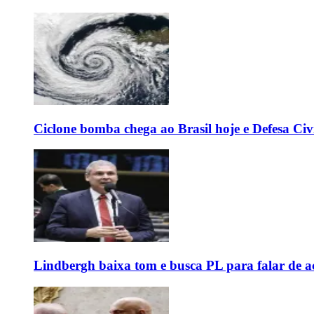
Ciclone bomba chega ao Brasil hoje e Defesa Civi
Lindbergh baixa tom e busca PL para falar de ac