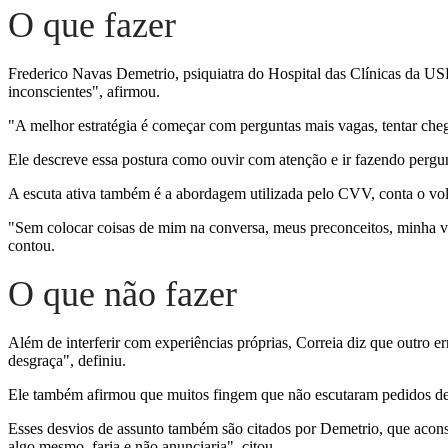
O que fazer
Frederico Navas Demetrio, psiquiatra do Hospital das Clínicas da USP 
inconscientes", afirmou.
"A melhor estratégia é começar com perguntas mais vagas, tentar chegar
Ele descreve essa postura como ouvir com atenção e ir fazendo pergun
A escuta ativa também é a abordagem utilizada pelo CVV, conta o volu
"Sem colocar coisas de mim na conversa, meus preconceitos, minha viv
contou.
O que não fazer
Além de interferir com experiências próprias, Correia diz que outro er
desgraça", definiu.
Ele também afirmou que muitos fingem que não escutaram pedidos de 
Esses desvios de assunto também são citados por Demetrio, que acons
algo mesmo, faria e não anunciaria", citou.