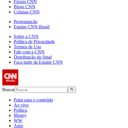
Fórum CNN
Blogs CNN
Colunas CNN
Programação
Equipe CNN Brasil
Sobre a CNN
Política de Privacidade
Termos de Uso
Fale com a CNN
Distribuição do Sinal
Faça parte da Equipe CNN
Buscar
Pular para o conteúdo
Ao vivo
Política
Money
WW
Agro