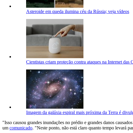
Asteroide em queda ilumina céu da Rússia; veja vídeos
Cientistas criam proteção contra ataques na Internet das 
Imagem da galáxia espiral mais próxima da Terra é divul
"Isso causou grandes inundações no prédio e grandes danos causados 
um
comunicado
. "Neste ponto, não está claro quanto tempo levará pa