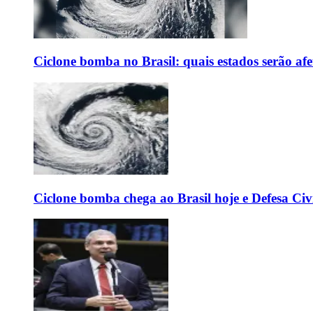
Ciclone bomba no Brasil: quais estados serão af
Ciclone bomba chega ao Brasil hoje e Defesa Civi