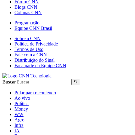
Fórum CNN
Blogs CNN
Colunas CNN
Programação
Equipe CNN Brasil
Sobre a CNN
Política de Privacidade
Termos de Uso
Fale com a CNN
Distribuição do Sinal
Faça parte da Equipe CNN
Buscar
Pular para o conteúdo
Ao vivo
Política
Money
WW
Agro
Infra
IA