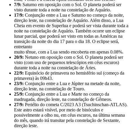
7/9:
Saturno em oposição com o Sol. O planeta poderá ser
visto durante toda a noite na constelação de Aquário.
17/9:
Conjunção entre a Lua e Saturno no começo da noite,
direção leste, na constelação de Aquário. Além disso, a Lua
Cheia em evento de Superlua e poderá ser vista durante toda a
noite na constelação de Aquário. Também ocorre um eclipse
lunar parcial, que poderá ser visto em todas as Américas na
transição da noite do dia 17 para o dia 18. O eclipse será,
entretanto
muito tênue, com a Lua sendo encoberta em apenas 0.08%.
20/9:
Netuno em oposição com o Sol. O planeta poderá ser
visto (com uso de pequenos telescópios em céus escuros)
durante toda a noite na constelação de Áries.
22/9:
Equinócio de primavera no hemisfério sul (começo da
primavera) às 09h43.
23/9:
Conjunção entre a Lua e Júpiter na metade da noite,
direção leste, na constelação de Touro.
25/9:
Conjunção entre a Lua e Marte no começo da
madrugada, direção leste, na constelação de Gêmeos.
27/9:
Periélio do cometa C/2023 A3 (Tsuchinschan-ATLAS).
Este astro estará visível, por meio de binóculos e
possivelmente a olho nu, em céus escuros, na última semana
do mês, quando irá transitar pela constelação de Sextante,
direção leste.