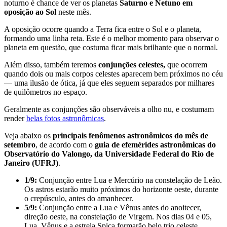
noturno é chance de ver os planetas
Saturno e Netuno em
oposição ao Sol
neste mês.
A oposição ocorre quando a Terra fica entre o Sol e o planeta,
formando uma linha reta. Este é o melhor momento para observar o
planeta em questão, que costuma ficar mais brilhante que o normal.
Além disso, também teremos
conjunções celestes,
que ocorrem
quando dois ou mais corpos celestes aparecem bem próximos no céu
— uma ilusão de ótica, já que eles seguem separados por milhares
de quilômetros no espaço.
Geralmente as conjunções são observáveis a olho nu, e costumam
render
belas fotos astronômicas
.
Veja abaixo os
principais fenômenos astronômicos do mês de
setembro
, de acordo com o
guia de efemérides astronômicas do
Observatório do Valongo, da Universidade Federal do Rio de
Janeiro (UFRJ)
.
1/9:
Conjunção entre Lua e Mercúrio na constelação de Leão.
Os astros estarão muito próximos do horizonte oeste, durante
o crepúsculo, antes do amanhecer.
5/9:
Conjunção entre a Lua e Vênus antes do anoitecer,
direção oeste, na constelação de Virgem. Nos dias 04 e 05,
Lua, Vênus e a estrela Spica formarão belo trio celeste.