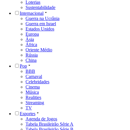
Loterias
Sustentabilidade
Internacional
Guerra na Ucrânia
Guerra em Israel
Estados Unidos
Europa
Ásia
África
Oriente Médio
Rússia
China
Pop
BBB
Carnaval
Celebridades
Cinema
Música
Realities
Streaming
TV
Esportes
Agenda de Jogos
Tabela Brasileirão Série A
Tabela Brasileirão Série B