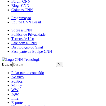
Fórum CNN
Blogs CNN
Colunas CNN
Programação
Equipe CNN Brasil
Sobre a CNN
Política de Privacidade
Termos de Uso
Fale com a CNN
Distribuição do Sinal
Faça parte da Equipe CNN
Buscar
Pular para o conteúdo
Ao vivo
Política
Money
WW
Agro
Infra
Esportes