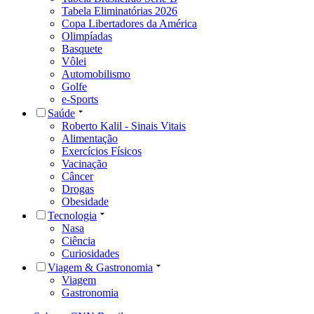
Tabela Eliminatórias 2026
Copa Libertadores da América
Olimpíadas
Basquete
Vôlei
Automobilismo
Golfe
e-Sports
Saúde
Roberto Kalil - Sinais Vitais
Alimentação
Exercícios Físicos
Vacinação
Câncer
Drogas
Obesidade
Tecnologia
Nasa
Ciência
Curiosidades
Viagem & Gastronomia
Viagem
Gastronomia