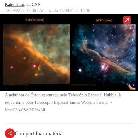
Katie Hunt
, da CNN
12/09/22 às 13:36
|
Atualizado
12/09/22 às 13:36
A nebulosa de Órion capturada pelo Telescópio Espacial Hubble, à
esquerda, e pelo Telescópio Espacial James Webb, à direita.
•
Nasa/ESA/CSA/PDRs4All
Compartilhar matéria