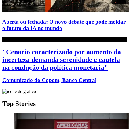
Aberta ou fechada: O novo debate que pode moldar
o futuro da IA no mundo
AO VIVO: CNN MONEY - 08/08/2026
"Cenário caracterizado por aumento da
incerteza demanda serenidade e cautela
na condução da política monetária"
Comunicado do Copom, Banco Central
Top Stories