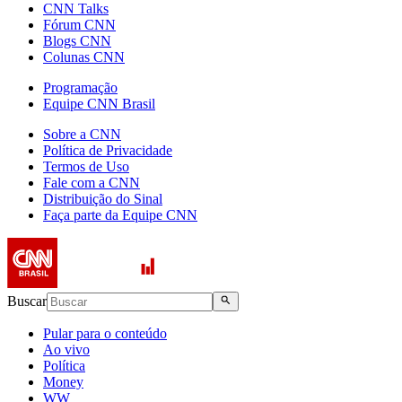
CNN Talks
Fórum CNN
Blogs CNN
Colunas CNN
Programação
Equipe CNN Brasil
Sobre a CNN
Política de Privacidade
Termos de Uso
Fale com a CNN
Distribuição do Sinal
Faça parte da Equipe CNN
Buscar
Pular para o conteúdo
Ao vivo
Política
Money
WW