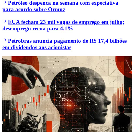
Petróleo despenca na semana com expectativa
para acordo sobre Ormuz
EUA fecham 23 mil vagas de emprego em julho;
desemprego recua para 4,1%
Petrobras anuncia pagamento de R$ 17,4 bilhões
em dividendos aos acionistas