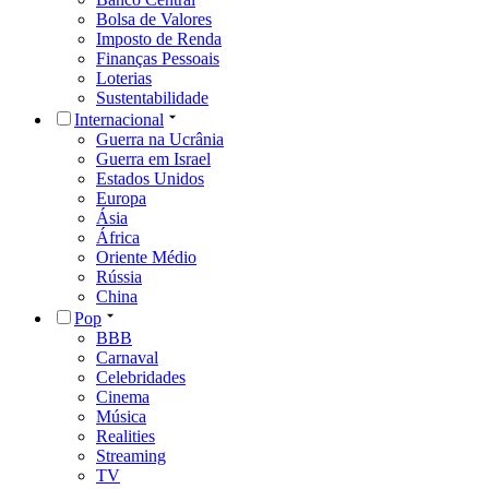
Bolsa de Valores
Imposto de Renda
Finanças Pessoais
Loterias
Sustentabilidade
Internacional
Guerra na Ucrânia
Guerra em Israel
Estados Unidos
Europa
Ásia
África
Oriente Médio
Rússia
China
Pop
BBB
Carnaval
Celebridades
Cinema
Música
Realities
Streaming
TV