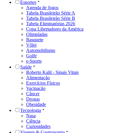
Esportes
Agenda de Jogos
Tabela Brasileirão Série A
Tabela Brasileirão Série B
Tabela Eliminatórias 2026
Copa Libertadores da América
Olimpíadas
Basquete
Vôlei
Automobilismo
Golfe
e-Sports
Saúde
Roberto Kalil - Sinais Vitais
Alimentação
Exercícios Físicos
Vacinação
Câncer
Drogas
Obesidade
Tecnologia
Nasa
Ciência
Curiosidades
Viagem & Gastronomia