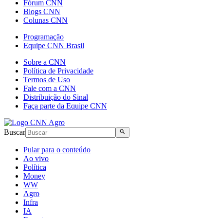
Fórum CNN
Blogs CNN
Colunas CNN
Programação
Equipe CNN Brasil
Sobre a CNN
Política de Privacidade
Termos de Uso
Fale com a CNN
Distribuição do Sinal
Faça parte da Equipe CNN
Buscar
Pular para o conteúdo
Ao vivo
Política
Money
WW
Agro
Infra
IA