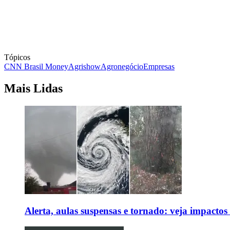
Tópicos
CNN Brasil Money
Agrishow
Agronegócio
Empresas
Mais Lidas
Alerta, aulas suspensas e tornado: veja impactos