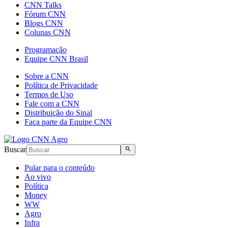
CNN Talks
Fórum CNN
Blogs CNN
Colunas CNN
Programação
Equipe CNN Brasil
Sobre a CNN
Política de Privacidade
Termos de Uso
Fale com a CNN
Distribuição do Sinal
Faça parte da Equipe CNN
Buscar
Pular para o conteúdo
Ao vivo
Política
Money
WW
Agro
Infra