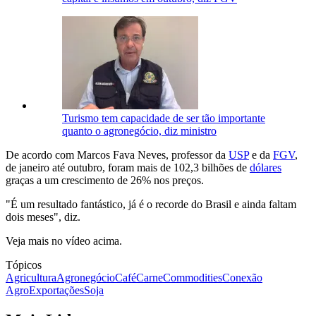
Turismo tem capacidade de ser tão importante
quanto o agronegócio, diz ministro
De acordo com Marcos Fava Neves, professor da
USP
e da
FGV
,
de janeiro até outubro, foram mais de 102,3 bilhões de
dólares
graças a um crescimento de 26% nos preços.
"É um resultado fantástico, já é o recorde do Brasil e ainda faltam
dois meses", diz.
Veja mais no vídeo acima.
Tópicos
Agricultura
Agronegócio
Café
Carne
Commodities
Conexão
Agro
Exportações
Soja