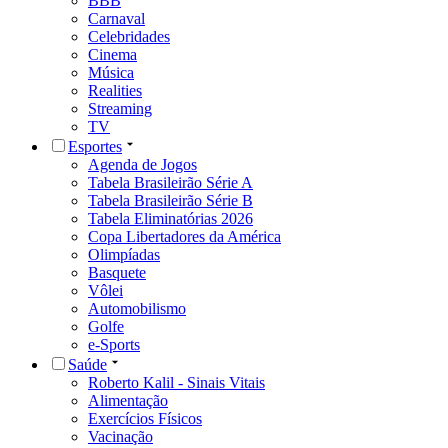
BBB
Carnaval
Celebridades
Cinema
Música
Realities
Streaming
TV
Esportes
Agenda de Jogos
Tabela Brasileirão Série A
Tabela Brasileirão Série B
Tabela Eliminatórias 2026
Copa Libertadores da América
Olimpíadas
Basquete
Vôlei
Automobilismo
Golfe
e-Sports
Saúde
Roberto Kalil - Sinais Vitais
Alimentação
Exercícios Físicos
Vacinação