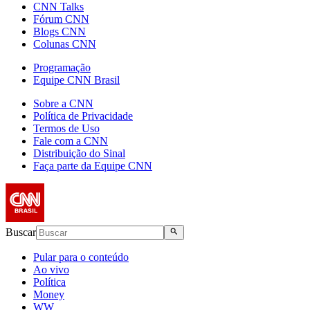
CNN Talks
Fórum CNN
Blogs CNN
Colunas CNN
Programação
Equipe CNN Brasil
Sobre a CNN
Política de Privacidade
Termos de Uso
Fale com a CNN
Distribuição do Sinal
Faça parte da Equipe CNN
Buscar
Pular para o conteúdo
Ao vivo
Política
Money
WW