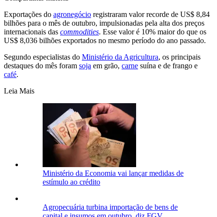
Exportações do
agronegócio
registraram valor recorde de US$ 8,84
bilhões para o mês de outubro, impulsionadas pela alta dos preços
internacionais das
commodities
. Esse valor é 10% maior do que os
US$ 8,036 bilhões exportados no mesmo período do ano passado.
Segundo especialistas do
Ministério da Agricultura
, os principais
destaques do mês foram
soja
em grão,
carne
suína e de frango e
café
.
Leia Mais
Ministério da Economia vai lançar medidas de
estímulo ao crédito
Agropecuária turbina importação de bens de
capital e insumos em outubro, diz FGV