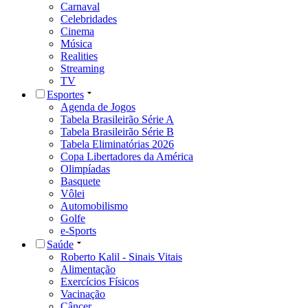
Carnaval
Celebridades
Cinema
Música
Realities
Streaming
TV
Esportes
Agenda de Jogos
Tabela Brasileirão Série A
Tabela Brasileirão Série B
Tabela Eliminatórias 2026
Copa Libertadores da América
Olimpíadas
Basquete
Vôlei
Automobilismo
Golfe
e-Sports
Saúde
Roberto Kalil - Sinais Vitais
Alimentação
Exercícios Físicos
Vacinação
Câncer