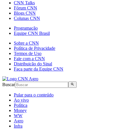
CNN Talks
Fórum CNN
Blogs CNN
Colunas CNN
Programação
Equipe CNN Brasil
Sobre a CNN
Política de Privacidade
Termos de Uso
Fale com a CNN
Distribuição do Sinal
Faça parte da Equipe CNN
Buscar
Pular para o conteúdo
Ao vivo
Política
Money
WW
Agro
Infra