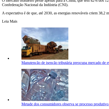
O mercado brasileiro perde apenas para a China, que tem 42% dos 12,
Confederação Nacional da Indústria (CNI).
A expectativa é de que, até 2030, as energias renováveis criem 38,2
Leia Mais
Manutenção de isenção tributária preocupa mercado de e
Metade dos consumidores observa se processo produtivo é