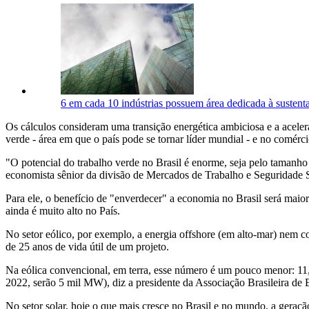
6 em cada 10 indústrias possuem área dedicada à sustent
Os cálculos consideram uma transição energética ambiciosa e a acelera
verde - área em que o país pode se tornar líder mundial - e no comérc
"O potencial do trabalho verde no Brasil é enorme, seja pelo tamanho 
economista sênior da divisão de Mercados de Trabalho e Seguridade 
Para ele, o benefício de "enverdecer" a economia no Brasil será maio
ainda é muito alto no País.
No setor eólico, por exemplo, a energia offshore (em alto-mar) nem 
de 25 anos de vida útil de um projeto.
Na eólica convencional, em terra, esse número é um pouco menor: 11
2022, serão 5 mil MW), diz a presidente da Associação Brasileira de 
No setor solar, hoje o que mais cresce no Brasil e no mundo, a geraç