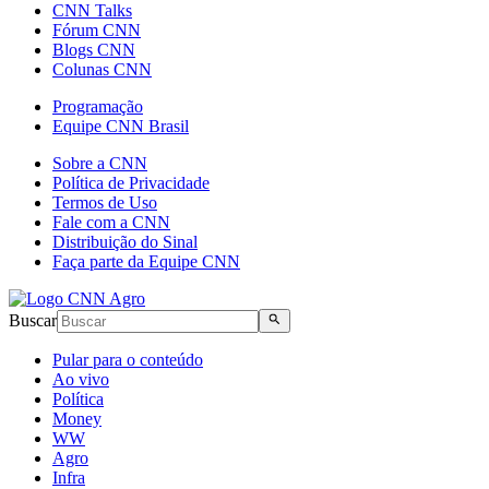
CNN Talks
Fórum CNN
Blogs CNN
Colunas CNN
Programação
Equipe CNN Brasil
Sobre a CNN
Política de Privacidade
Termos de Uso
Fale com a CNN
Distribuição do Sinal
Faça parte da Equipe CNN
Buscar
Pular para o conteúdo
Ao vivo
Política
Money
WW
Agro
Infra