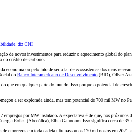
abilidade, diz CNI
ção de novos investimentos para reduzir o aquecimento global do planet
io do crédito de carbono.
da economia ou pelo fato de ser o lar de ecossistemas dos mais relevante
Social do
Banco Interamericano de Desenvolvimento
(BID), Oliver Azu
r do que em qualquer parte do mundo. Isso porque o potencial de cresci
começou a ser explorada ainda, mas tem potencial de 700 mil MW no Pa
,7 empregos por MW instalado. A expectativa é de que, nos próximos 
Energia Eólica (Abeeólica), Elbia Gannoum. Isso significa cerca de 35 m
ão de empregos em toda cadeia ultrapassou os 170 mil postos em 2021, 