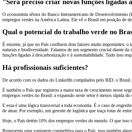
"Será preciso criar novas funções ligadas 
O economista sênior do Banco Interamericano de Desenvolvimento (B
empregos verdes na América Latina. Ele vê o Brasil em posição de dest
Qual o potencial do trabalho verde no Bras
É enorme, já que no País confluem dois fatores muito importantes: o 
naturais e biodiversidade. Falamos de um segmento crucial diante da n
funções ligadas à descarbonização e à sustentabilidade. Tudo isso requ
Há profissionais suficientes?
De acordo com os dados do LinkedIn compilados pelo BID, o Brasil j
É também o País que registrou a maior taxa de crescimento nesse seg
empregos verdes no Brasil: a expansão neste setor é menos rápida do
E essa é uma lógica transversal a toda economia. É o caso de engenhe
de atuar. Por exemplo, um gerente de logística que traça rotas de ent
Hoje, o País detém 10% dos empregos verdes do mundo. O que isso r
Representa uma vantagem competitiva para o País, mas também alguns 