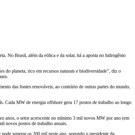
a. No Brasil, além da eólica e da solar, há a aposta no hidrogênio
s do planeta, rico em recursos naturais e biodiversidade", diz o
ara.
mento das fontes renováveis, ao contrário de outras partes do mundo,
ís. Cada MW de energia offshore gera 17 postos de trabalho ao longo
dez anos, o setor acrescente no mínimo 3 mil novos MW por ano (em
il novos postos de trabalho anuais.
e pode superar os 200 mil neste ano, segundo o presidente da