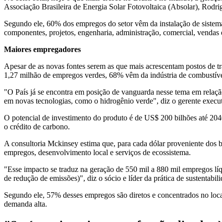
Associação Brasileira de Energia Solar Fotovoltaica (Absolar), Rodri
Segundo ele, 60% dos empregos do setor vêm da instalação de sistema
componentes, projetos, engenharia, administração, comercial, vendas 
Maiores empregadores
Apesar de as novas fontes serem as que mais acrescentam postos de tr
1,27 milhão de empregos verdes, 68% vêm da indústria de combustíveis 
"O País já se encontra em posição de vanguarda nesse tema em relação
em novas tecnologias, como o hidrogênio verde", diz o gerente exe
O potencial de investimento do produto é de US$ 200 bilhões até 20
o crédito de carbono.
A consultoria Mckinsey estima que, para cada dólar proveniente dos 
empregos, desenvolvimento local e serviços de ecossistema.
"Esse impacto se traduz na geração de 550 mil a 880 mil empregos lí
de redução de emissões)", diz o sócio e líder da prática de sustentab
Segundo ele, 57% desses empregos são diretos e concentrados no loca
demanda alta.