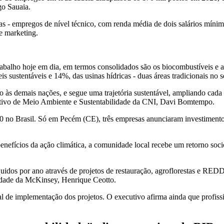
go Sauaia.
s - empregos de nível técnico, com renda média de dois salários mínim
e marketing.
abalho hoje em dia, em termos consolidados são os biocombustíveis e a
sustentáveis e 14%, das usinas hídricas - duas áreas tradicionais no s
 às demais nações, e segue uma trajetória sustentável, ampliando cada v
cutivo de Meio Ambiente e Sustentabilidade da CNI, Davi Bomtempo.
40 no Brasil. Só em Pecém (CE), três empresas anunciaram investimento
benefícios da ação climática, a comunidade local recebe um retorno so
quidos por ano através de projetos de restauração, agroflorestas e R
ilidade da McKinsey, Henrique Ceotto.
l de implementação dos projetos. O executivo afirma ainda que profis