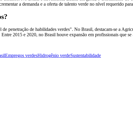
ementar a demanda e a oferta de talento verde no nível requerido para a
os?
el de penetração de habilidades verdes". No Brasil, destacam-se a Agr
s. Entre 2015 e 2020, no Brasil houve expansão em profissionais que s
sil
Empregos verdes
Hidrogênio verde
Sustentabilidade