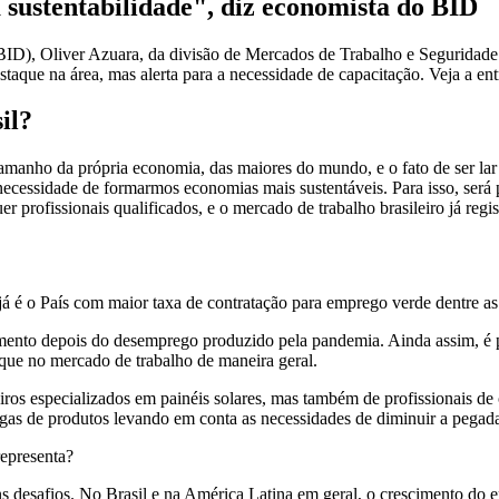
à sustentabilidade", diz economista do BID
ID), Oliver Azuara, da divisão de Mercados de Trabalho e Seguridade
aque na área, mas alerta para a necessidade de capacitação. Veja a entr
il?
tamanho da própria economia, das maiores do mundo, e o fato de ser lar 
ecessidade de formarmos economias mais sustentáveis. Para isso, será p
er profissionais qualificados, e o mercado de trabalho brasileiro já re
á é o País com maior taxa de contratação para emprego verde dentre a
mento depois do desemprego produzido pela pandemia. Ainda assim, é po
 que no mercado de trabalho de maneira geral.
iros especializados em painéis solares, mas também de profissionais de
regas de produtos levando em conta as necessidades de diminuir a pegad
epresenta?
desafios. No Brasil e na América Latina em geral, o crescimento do e