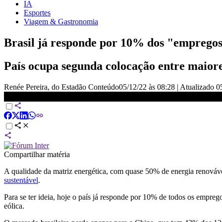
IA
Esportes
Viagem & Gastronomia
Brasil já responde por 10% dos "emprego
País ocupa segunda colocação entre maiores
Renée Pereira, do Estadão Conteúdo
05/12/22 às 08:28
|
Atualizado
0
Brasil já responde por 10% dos “empregos verdes” no mundo | VI
Compartilhar matéria
A qualidade da matriz energética, com quase 50% de energia renová
sustentável
.
Para se ter ideia, hoje o país já responde por 10% de todos os empre
eólica.