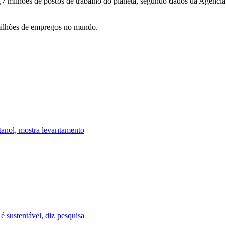
7 milhões de postos de trabalho do planeta, segundo dados da Agência 
 milhões de empregos no mundo.
tanol, mostra levantamento
 sustentável, diz pesquisa