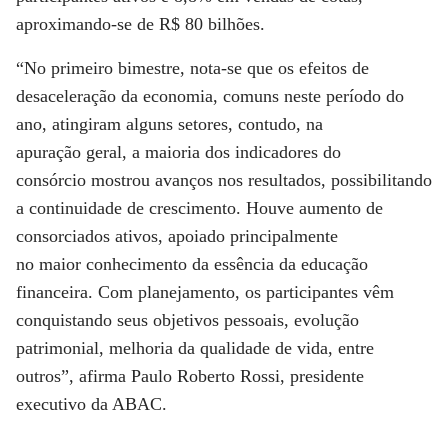
aproximando-se de R$ 80 bilhões.
“No primeiro bimestre
,
nota-se que
os
efeitos
de
desaceleração
da economia
,
comuns
n
este período
do
ano,
atingiram
alguns se
tores
, contudo, n
a
apuração
geral, a maioria dos indicadores
do
consórcio
mostrou
avanços nos
resultados,
possibilitando
a continuidade de
crescimento.
H
ouve aumento d
e
consorciados
ativos
, apoiado
principalmente
n
o
maior
conhecimento da essência da educação
financeira
. Com
planejamento, os participantes vêm
conquistando seus objetivos pessoais, evolução
patrimonial, melhoria da qualidade de vida, entre
outros”,
afirma
Paulo Roberto Rossi, presidente
executivo da ABAC.