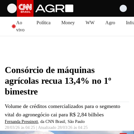
Pular para o conteúdo
Ao
Política
Money
WW
Agro
Infr
vivo
Consórcio de máquinas
agrícolas recua 13,4% no 1º
bimestre
Volume de créditos comercializados para o segmento
vital do agronegócio cai para R$ 2,84 bilhões
Fernanda Pressinott
, da CNN Brasil
, São Paulo
28/03/26 às 04:25
|
Atualizado
28/03/26 às 04:25