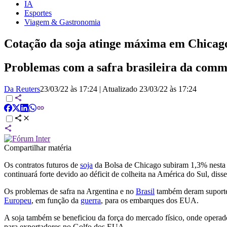
IA
Esportes
Viagem & Gastronomia
Cotação da soja atinge máxima em Chica
Problemas com a safra brasileira da comm
Da Reuters
23/03/22 às 17:24
|
Atualizado
23/03/22 às 17:24
Compartilhar matéria
Os contratos futuros de
soja
da Bolsa de Chicago subiram 1,3% nesta 
continuará forte devido ao déficit de colheita na América do Sul, disse
Os problemas de safra na Argentina e no
Brasil
também deram suport
Europeu
, em função da
guerra
, para os embarques dos EUA.
A soja também se beneficiou da força do mercado físico, onde operad
para exportadores no Golfo dos EUA.