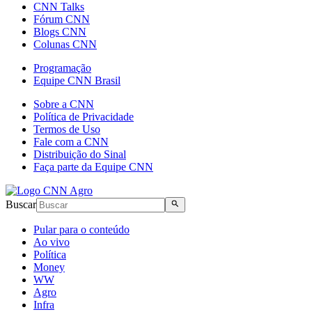
CNN Talks
Fórum CNN
Blogs CNN
Colunas CNN
Programação
Equipe CNN Brasil
Sobre a CNN
Política de Privacidade
Termos de Uso
Fale com a CNN
Distribuição do Sinal
Faça parte da Equipe CNN
Buscar
Pular para o conteúdo
Ao vivo
Política
Money
WW
Agro
Infra