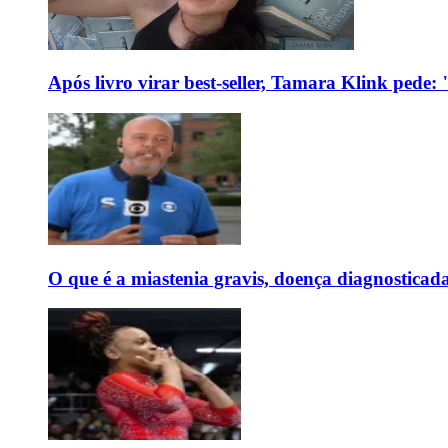
Após livro virar best-seller, Tamara Klink pede
O que é a miastenia gravis, doença diagnostica