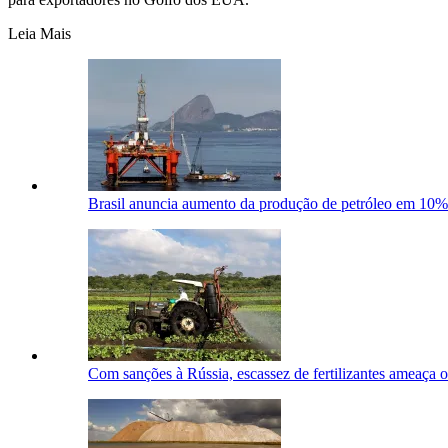
Leia Mais
Brasil anuncia aumento da produção de petróleo em 10% p
Com sanções à Rússia, escassez de fertilizantes ameaça o