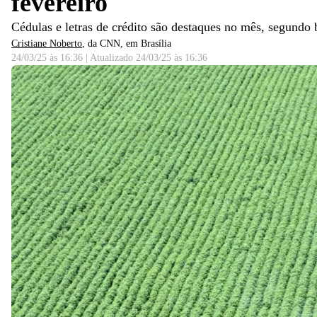
fevereiro
Cédulas e letras de crédito são destaques no mês, segundo 
Cristiane Noberto
, da CNN
, em Brasília
24/03/25 às 16:36
|
Atualizado
24/03/25 às 16:36