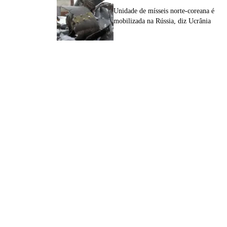
Unidade de mísseis norte-coreana é
mobilizada na Rússia, diz Ucrânia