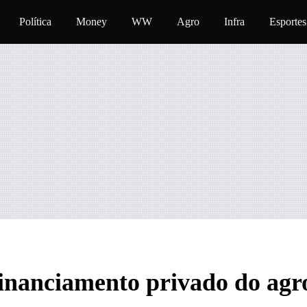
teúdo
Política
Money
WW
Agro
Infra
Esportes
 financiamento privado do ag