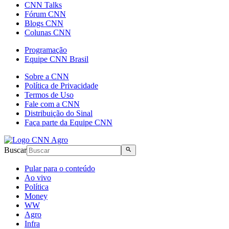
CNN Talks
Fórum CNN
Blogs CNN
Colunas CNN
Programação
Equipe CNN Brasil
Sobre a CNN
Política de Privacidade
Termos de Uso
Fale com a CNN
Distribuição do Sinal
Faça parte da Equipe CNN
Buscar
Pular para o conteúdo
Ao vivo
Política
Money
WW
Agro
Infra