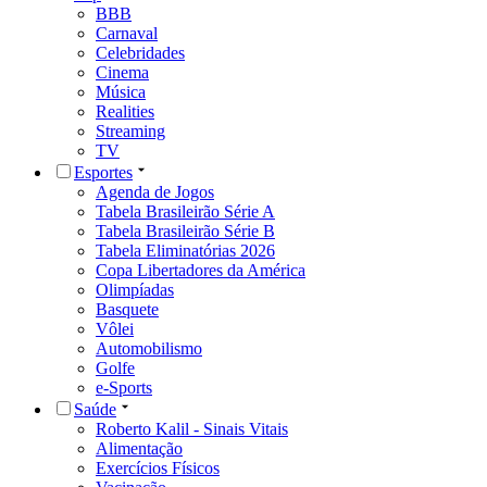
BBB
Carnaval
Celebridades
Cinema
Música
Realities
Streaming
TV
Esportes
Agenda de Jogos
Tabela Brasileirão Série A
Tabela Brasileirão Série B
Tabela Eliminatórias 2026
Copa Libertadores da América
Olimpíadas
Basquete
Vôlei
Automobilismo
Golfe
e-Sports
Saúde
Roberto Kalil - Sinais Vitais
Alimentação
Exercícios Físicos