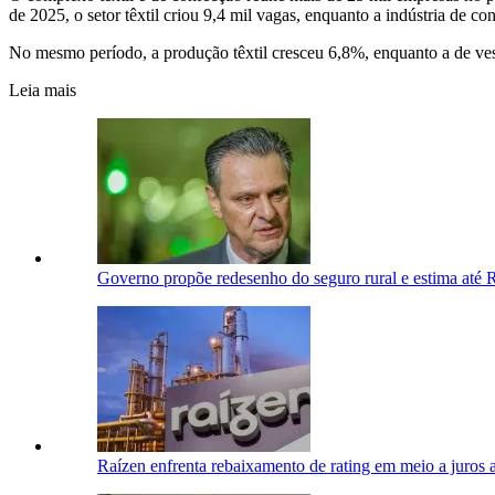
de 2025, o setor têxtil criou 9,4 mil vagas, enquanto a indústria de co
No mesmo período, a produção têxtil cresceu 6,8%, enquanto a de ve
Leia mais
Governo propõe redesenho do seguro rural e estima até R
Raízen enfrenta rebaixamento de rating em meio a juros a