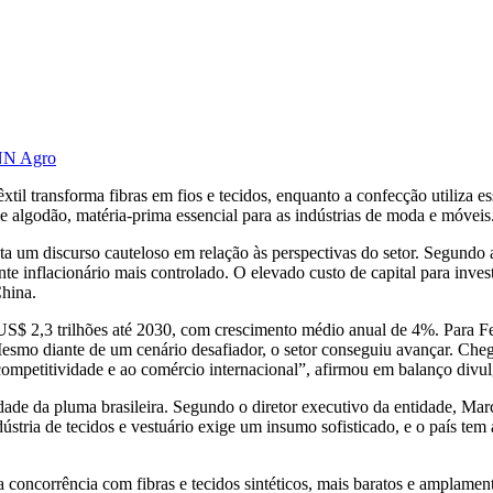
CNN Agro
xtil transforma fibras em fios e tecidos, enquanto a confecção utiliza 
 algodão, matéria-prima essencial para as indústrias de moda e móveis
ota um discurso cauteloso em relação às perspectivas do setor. Segund
nte inflacionário mais controlado. O elevado custo de capital para inv
China.
US$ 2,3 trilhões até 2030, com crescimento médio anual de 4%. Para Fer
Mesmo diante de um cenário desafiador, o setor conseguiu avançar. C
 competitividade e ao comércio internacional”, afirmou em balanço divu
ade da pluma brasileira. Segundo o diretor executivo da entidade, Mar
ústria de tecidos e vestuário exige um insumo sofisticado, e o país tem 
a concorrência com fibras e tecidos sintéticos, mais baratos e amplament