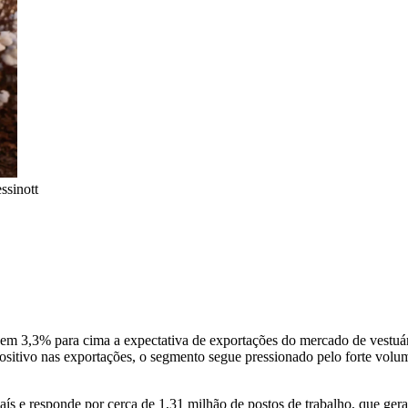
ssinott
em 3,3% para cima a expectativa de exportações do mercado de vestuári
itivo nas exportações, o segmento segue pressionado pelo forte volu
aís e responde por cerca de 1,31 milhão de postos de trabalho, que ge