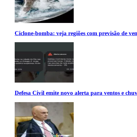
Ciclone-bomba: veja regiões com previsão de ven
Defesa Civil emite novo alerta para ventos e chu