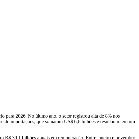
o para 2026. No último ano, o setor registrou alta de 8% nos
me de importações, que somaram US$ 6,6 bilhões e resultaram em um
ram R$ 39,1 bilhões anuais em remuneração. Entre janeiro e novembro