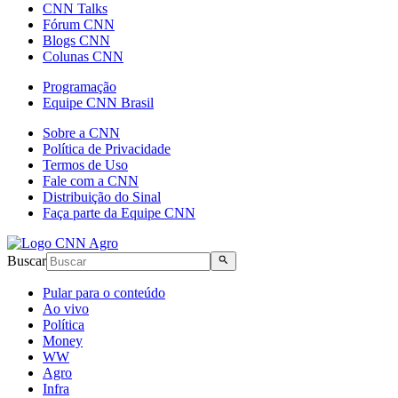
CNN Talks
Fórum CNN
Blogs CNN
Colunas CNN
Programação
Equipe CNN Brasil
Sobre a CNN
Política de Privacidade
Termos de Uso
Fale com a CNN
Distribuição do Sinal
Faça parte da Equipe CNN
Buscar
Pular para o conteúdo
Ao vivo
Política
Money
WW
Agro
Infra