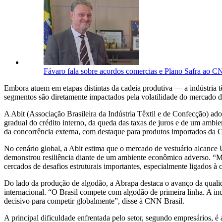
Fávaro fala sobre acordos comercias e Plano Safra ao 
Embora atuem em etapas distintas da cadeia produtiva — a indústria tê
segmentos são diretamente impactados pela volatilidade do mercado de
A Abit (Associação Brasileira da Indústria Têxtil e de Confecção) ad
gradual do crédito interno, da queda das taxas de juros e de um ambie
da concorrência externa, com destaque para produtos importados da 
No cenário global, a Abit estima que o mercado de vestuário alcance 
demonstrou resiliência diante de um ambiente econômico adverso. “
cercados de desafios estruturais importantes, especialmente ligados à
Do lado da produção de algodão, a Abrapa destaca o avanço da qualid
internacional. “O Brasil compete com algodão de primeira linha. A ind
decisivo para competir globalmente”, disse à CNN Brasil.
A principal dificuldade enfrentada pelo setor, segundo empresários, é 