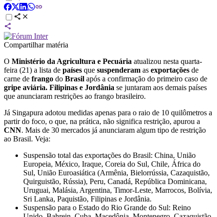
Compartilhar matéria
O
Ministério da Agricultura e Pecuária
atualizou nesta quarta-
feira (21) a lista de
países
que
suspenderam
as
exportações
de
carne de
frango
do
Brasil
após a confirmação do primeiro caso de
gripe aviária.
Filipinas e Jordânia
se juntaram aos demais países
que anunciaram restrições ao frango brasileiro.
Já Singapura adotou medidas apenas para o raio de 10 quilômetros a
partir do foco, o que, na prática, não significa restrição, apurou a
CNN
. Mais de 30 mercados já anunciaram algum tipo de restrição
ao Brasil. Veja:
Suspensão total das exportações do Brasil: China, União
Europeia, México, Iraque, Coreia do Sul, Chile, África do
Sul, União Euroasiática (Armênia, Bielorrússia, Cazaquistão,
Quirguistão, Rússia), Peru, Canadá, República Dominicana,
Uruguai, Malásia, Argentina, Timor-Leste, Marrocos, Bolívia,
Sri Lanka, Paquistão, Filipinas e Jordânia.
Suspensão para o Estado do Rio Grande do Sul: Reino
Unido, Bahrein, Cuba, Macedônia, Montenegro, Cazaquistão,