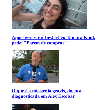
Após livro virar best-seller, Tamara Klink
pede: "Parem de comprar"
O que é a miastenia gravis, doença
diagnosticada em Alex Escobar