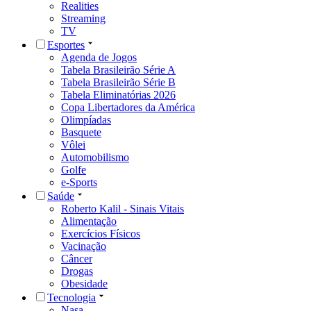
Realities
Streaming
TV
Esportes
Agenda de Jogos
Tabela Brasileirão Série A
Tabela Brasileirão Série B
Tabela Eliminatórias 2026
Copa Libertadores da América
Olimpíadas
Basquete
Vôlei
Automobilismo
Golfe
e-Sports
Saúde
Roberto Kalil - Sinais Vitais
Alimentação
Exercícios Físicos
Vacinação
Câncer
Drogas
Obesidade
Tecnologia
Nasa