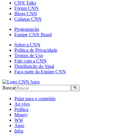
CNN Talks
Fórum CNN
Blogs CNN
Colunas CNN
Programação
Equipe CNN Brasil
Sobre a CNN
Política de Privacidade
Termos de Uso
Fale com a CNN
Distribuição do Sinal
Faça parte da Equipe CNN
Buscar
Pular para o conteúdo
Ao vivo
Política
Money
WW
Agro
Infra