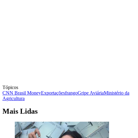
Tópicos
CNN Brasil Money
Exportações
frango
Gripe Aviária
Ministério da
Agricultura
Mais Lidas