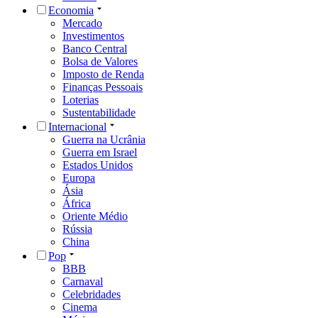
Economia
Mercado
Investimentos
Banco Central
Bolsa de Valores
Imposto de Renda
Finanças Pessoais
Loterias
Sustentabilidade
Internacional
Guerra na Ucrânia
Guerra em Israel
Estados Unidos
Europa
Ásia
África
Oriente Médio
Rússia
China
Pop
BBB
Carnaval
Celebridades
Cinema