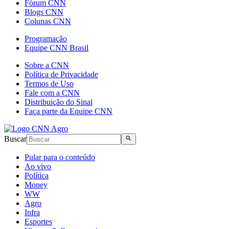
Fórum CNN
Blogs CNN
Colunas CNN
Programação
Equipe CNN Brasil
Sobre a CNN
Política de Privacidade
Termos de Uso
Fale com a CNN
Distribuição do Sinal
Faça parte da Equipe CNN
Buscar
Pular para o conteúdo
Ao vivo
Política
Money
WW
Agro
Infra
Esportes