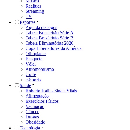
Música
Realities
Streaming
TV
Esportes
Agenda de Jogos
Tabela Brasileirão Série A
Tabela Brasileirão Série B
Tabela Eliminatórias 2026
Copa Libertadores da América
Olimpíadas
Basquete
Vôlei
Automobilismo
Golfe
e-Sports
Saúde
Roberto Kalil - Sinais Vitais
Alimentação
Exercícios Físicos
Vacinação
Câncer
Drogas
Obesidade
Tecnologia