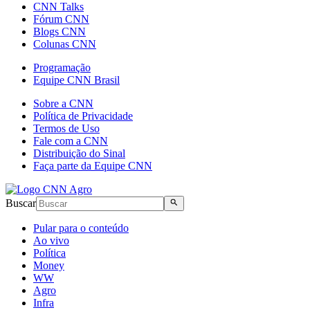
CNN Talks
Fórum CNN
Blogs CNN
Colunas CNN
Programação
Equipe CNN Brasil
Sobre a CNN
Política de Privacidade
Termos de Uso
Fale com a CNN
Distribuição do Sinal
Faça parte da Equipe CNN
Buscar
Pular para o conteúdo
Ao vivo
Política
Money
WW
Agro
Infra