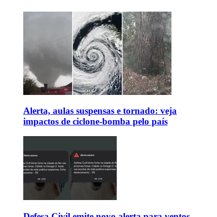
Alerta, aulas suspensas e tornado: veja
impactos de ciclone-bomba pelo país
Defesa Civil emite novo alerta para ventos