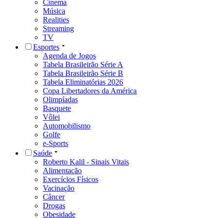
Cinema
Música
Realities
Streaming
TV
Esportes
Agenda de Jogos
Tabela Brasileirão Série A
Tabela Brasileirão Série B
Tabela Eliminatórias 2026
Copa Libertadores da América
Olimpíadas
Basquete
Vôlei
Automobilismo
Golfe
e-Sports
Saúde
Roberto Kalil - Sinais Vitais
Alimentação
Exercícios Físicos
Vacinação
Câncer
Drogas
Obesidade