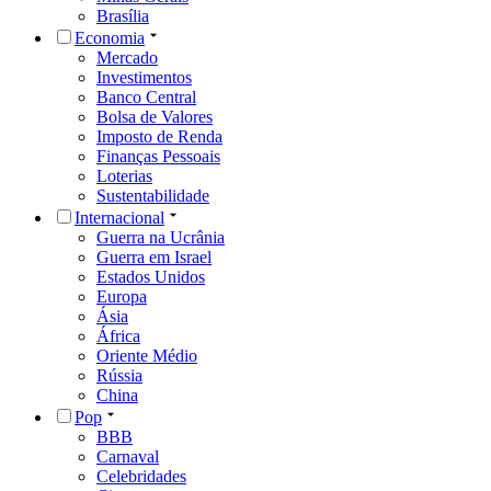
Brasília
Economia
Mercado
Investimentos
Banco Central
Bolsa de Valores
Imposto de Renda
Finanças Pessoais
Loterias
Sustentabilidade
Internacional
Guerra na Ucrânia
Guerra em Israel
Estados Unidos
Europa
Ásia
África
Oriente Médio
Rússia
China
Pop
BBB
Carnaval
Celebridades