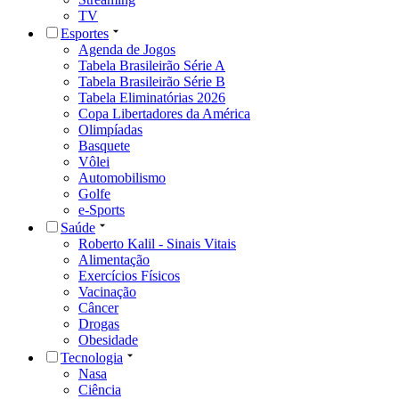
TV
Esportes
Agenda de Jogos
Tabela Brasileirão Série A
Tabela Brasileirão Série B
Tabela Eliminatórias 2026
Copa Libertadores da América
Olimpíadas
Basquete
Vôlei
Automobilismo
Golfe
e-Sports
Saúde
Roberto Kalil - Sinais Vitais
Alimentação
Exercícios Físicos
Vacinação
Câncer
Drogas
Obesidade
Tecnologia
Nasa
Ciência