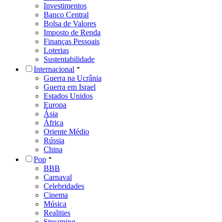
Investimentos
Banco Central
Bolsa de Valores
Imposto de Renda
Finanças Pessoais
Loterias
Sustentabilidade
Internacional
Guerra na Ucrânia
Guerra em Israel
Estados Unidos
Europa
Ásia
África
Oriente Médio
Rússia
China
Pop
BBB
Carnaval
Celebridades
Cinema
Música
Realities
Streaming