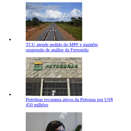
TCU atende pedido do MPF e mantém
suspensão de análise da Ferrogrão
Petrobras recompra ativos da Petronas por US$
450 milhões