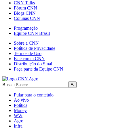
CNN Talks
Fórum CNN
Blogs CNN
Colunas CNN
Programação
Equipe CNN Brasil
Sobre a CNN
Política de Privacidade
Termos de Uso
Fale com a CNN
Distribuição do Sinal
Faça parte da Equipe CNN
Buscar
Pular para o conteúdo
Ao vivo
Política
Money
WW
Agro
Infra