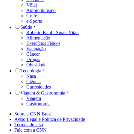
Vôlei
Automobilismo
Golfe
e-Sports
Saúde
Roberto Kalil - Sinais Vitais
Alimentação
Exercícios Físicos
Vacinação
Câncer
Drogas
Obesidade
Tecnologia
Nasa
Ciência
Curiosidades
Viagem & Gastronomia
Viagem
Gastronomia
Sobre a CNN Brasil
Aviso Legal e Política de Privacidade
Termos de Uso
Fale com a CNN