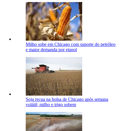
Milho sobe em Chicago com suporte do petróleo
e maior demanda por etanol
Soja recua na bolsa de Chicago após semana
volátil; milho e trigo sobem