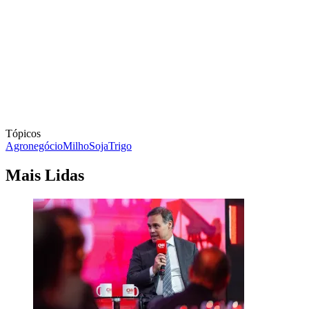
Tópicos
Agronegócio
Milho
Soja
Trigo
Mais Lidas