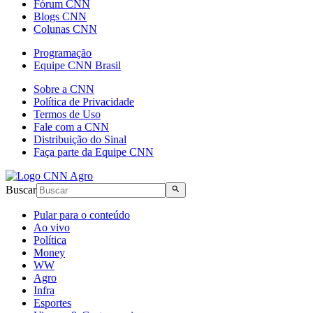
Fórum CNN
Blogs CNN
Colunas CNN
Programação
Equipe CNN Brasil
Sobre a CNN
Política de Privacidade
Termos de Uso
Fale com a CNN
Distribuição do Sinal
Faça parte da Equipe CNN
Buscar
Pular para o conteúdo
Ao vivo
Política
Money
WW
Agro
Infra
Esportes