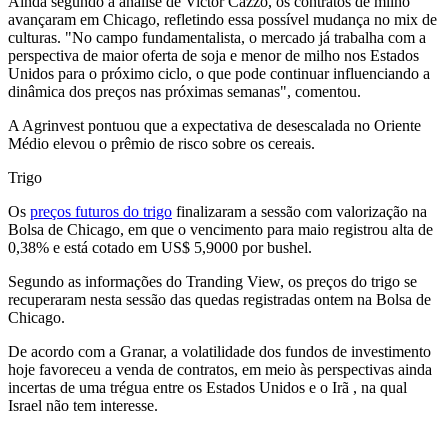
Ainda segundo a análise de Victor Cazzo, os contratos de milho
avançaram em Chicago, refletindo essa possível mudança no mix de
culturas. "No campo fundamentalista, o mercado já trabalha com a
perspectiva de maior oferta de soja e menor de milho nos Estados
Unidos para o próximo ciclo, o que pode continuar influenciando a
dinâmica dos preços nas próximas semanas", comentou.
A Agrinvest pontuou que a expectativa de desescalada no Oriente
Médio elevou o prêmio de risco sobre os cereais.
Trigo
Os
preços futuros do trigo
finalizaram a sessão com valorização na
Bolsa de Chicago, em que o vencimento para maio registrou alta de
0,38% e está cotado em US$ 5,9000 por bushel.
Segundo as informações do Tranding View, os preços do trigo se
recuperaram nesta sessão das quedas registradas ontem na Bolsa de
Chicago.
De acordo com a Granar, a volatilidade dos fundos de investimento
hoje favoreceu a venda de contratos, em meio às perspectivas ainda
incertas de uma trégua entre os Estados Unidos e o Irã , na qual
Israel não tem interesse.