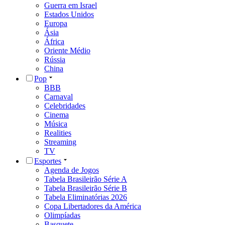
Guerra em Israel
Estados Unidos
Europa
Ásia
África
Oriente Médio
Rússia
China
Pop
BBB
Carnaval
Celebridades
Cinema
Música
Realities
Streaming
TV
Esportes
Agenda de Jogos
Tabela Brasileirão Série A
Tabela Brasileirão Série B
Tabela Eliminatórias 2026
Copa Libertadores da América
Olimpíadas
Basquete