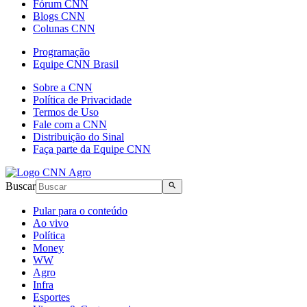
Fórum CNN
Blogs CNN
Colunas CNN
Programação
Equipe CNN Brasil
Sobre a CNN
Política de Privacidade
Termos de Uso
Fale com a CNN
Distribuição do Sinal
Faça parte da Equipe CNN
Buscar
Pular para o conteúdo
Ao vivo
Política
Money
WW
Agro
Infra
Esportes