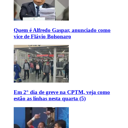
Quem é Alfredo Gaspar, anunciado como
vice de Flávio Bolsonaro
Em 2° dia de greve na CPTM, veja como
estão as linhas nesta quarta (5)