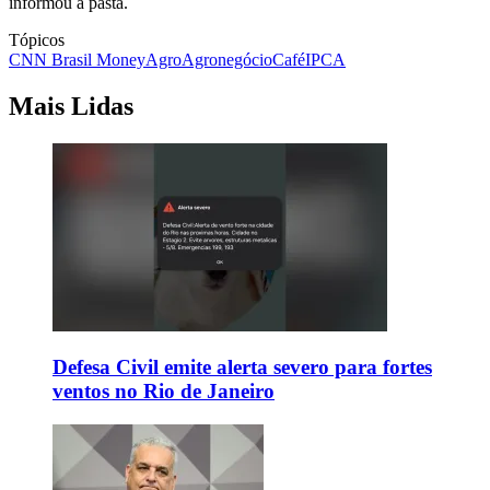
informou a pasta.
Tópicos
CNN Brasil Money
Agro
Agronegócio
Café
IPCA
Mais Lidas
Defesa Civil emite alerta severo para fortes
ventos no Rio de Janeiro