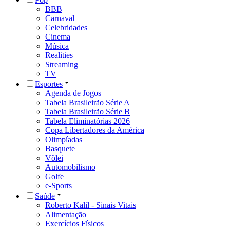
BBB
Carnaval
Celebridades
Cinema
Música
Realities
Streaming
TV
Esportes
Agenda de Jogos
Tabela Brasileirão Série A
Tabela Brasileirão Série B
Tabela Eliminatórias 2026
Copa Libertadores da América
Olimpíadas
Basquete
Vôlei
Automobilismo
Golfe
e-Sports
Saúde
Roberto Kalil - Sinais Vitais
Alimentação
Exercícios Físicos