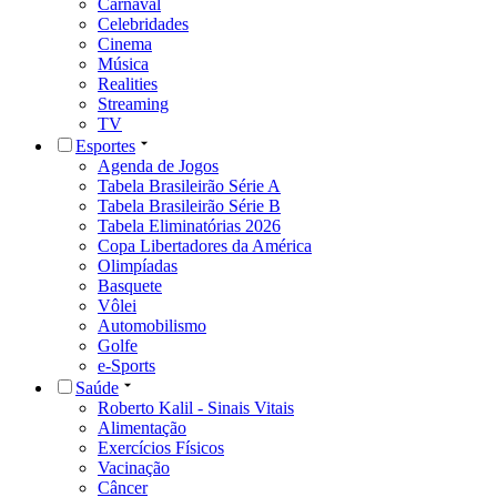
Carnaval
Celebridades
Cinema
Música
Realities
Streaming
TV
Esportes
Agenda de Jogos
Tabela Brasileirão Série A
Tabela Brasileirão Série B
Tabela Eliminatórias 2026
Copa Libertadores da América
Olimpíadas
Basquete
Vôlei
Automobilismo
Golfe
e-Sports
Saúde
Roberto Kalil - Sinais Vitais
Alimentação
Exercícios Físicos
Vacinação
Câncer