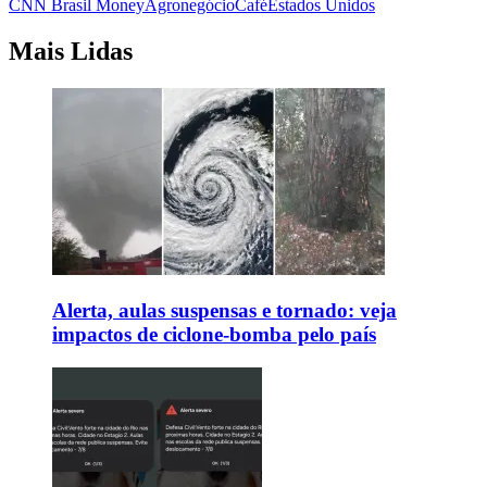
CNN Brasil Money
Agronegócio
Café
Estados Unidos
Mais Lidas
Alerta, aulas suspensas e tornado: veja
impactos de ciclone-bomba pelo país