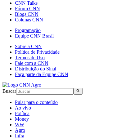
CNN Talks
Fórum CNN
Blogs CNN
Colunas CNN
Programação
Equipe CNN Brasil
Sobre a CNN
Política de Privacidade
Termos de Uso
Fale com a CNN
Distribuição do Sinal
Faça parte da Equipe CNN
Buscar
Pular para o conteúdo
Ao vivo
Política
Money
WW
Agro
Infra