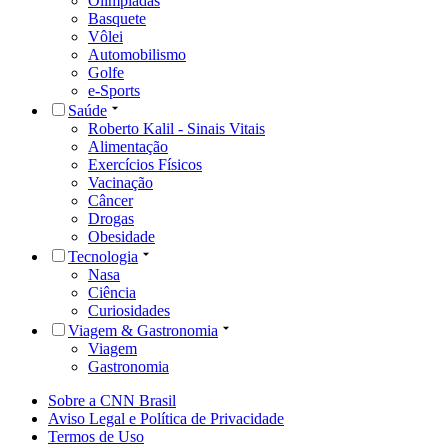
Olimpíadas
Basquete
Vôlei
Automobilismo
Golfe
e-Sports
Saúde
Roberto Kalil - Sinais Vitais
Alimentação
Exercícios Físicos
Vacinação
Câncer
Drogas
Obesidade
Tecnologia
Nasa
Ciência
Curiosidades
Viagem & Gastronomia
Viagem
Gastronomia
Sobre a CNN Brasil
Aviso Legal e Política de Privacidade
Termos de Uso