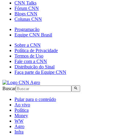
CNN Talks
Fórum CNN
Blogs CNN
Colunas CNN
Programação
Equipe CNN Brasil
Sobre a CNN
Política de Privacidade
Termos de Uso
Fale com a CNN
Distribuição do Sinal
Faça parte da Equipe CNN
Buscar
Pular para o conteúdo
Ao vivo
Política
Money
WW
Agro
Infra