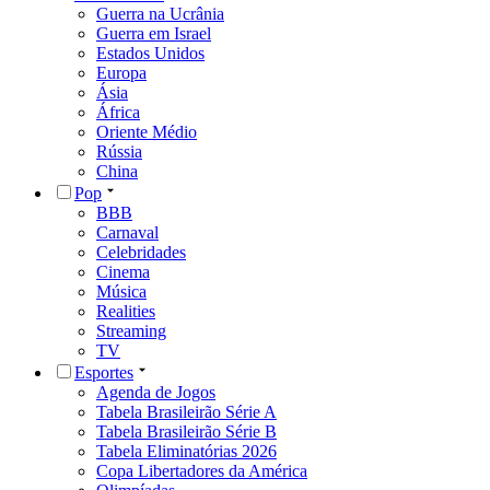
Guerra na Ucrânia
Guerra em Israel
Estados Unidos
Europa
Ásia
África
Oriente Médio
Rússia
China
Pop
BBB
Carnaval
Celebridades
Cinema
Música
Realities
Streaming
TV
Esportes
Agenda de Jogos
Tabela Brasileirão Série A
Tabela Brasileirão Série B
Tabela Eliminatórias 2026
Copa Libertadores da América