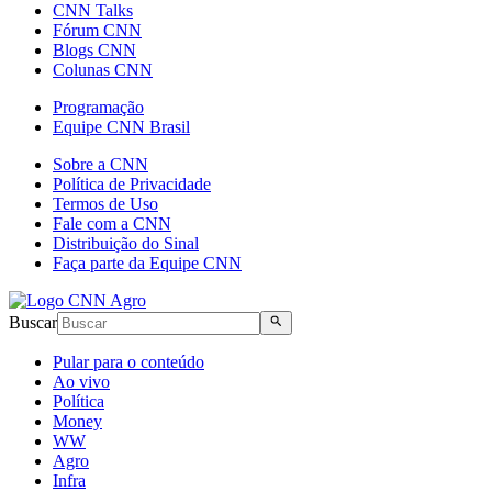
CNN Talks
Fórum CNN
Blogs CNN
Colunas CNN
Programação
Equipe CNN Brasil
Sobre a CNN
Política de Privacidade
Termos de Uso
Fale com a CNN
Distribuição do Sinal
Faça parte da Equipe CNN
Buscar
Pular para o conteúdo
Ao vivo
Política
Money
WW
Agro
Infra