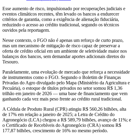
Esse aumento de risco, impulsionado por recuperações judiciais e
eventos climáticos recentes, têm levado os bancos a endurecer
critérios de garantia, como a exigência de alienação fiduciária,
reduzindo o acesso ao crédito tradicional, segundo os técnicos
ouvidos pela reportagem.
Nesse contexto, o FGO não é apenas um reforço de curto prazo,
mas um mecanismo de mitigação de risco capaz de preservar a
oferta de crédito oficial em um ambiente de seletividade maior nos
balanços dos bancos, sem demandar aportes adicionais diretos do
Tesouro.
Paralelamente, uma evolução de mercado que reforça a necessidade
de instrumentos como o FGO. Segundo o Boletim de Finanças
Privadas do Agro divulgado pelo Mapa (Ministério da Agricultura e
Pecuária), o estoque de títulos privados no setor somou R$ 1,36
trilhão em janeiro de 2026 — uma base de financiamento que vem
ganhando cada vez mais peso frente ao crédito rural tradicional.
A Cédula de Produto Rural (CPR) atingiu R$ 560,26 bilhões, alta
de 17% em relação a janeiro de 2025; a Letra de Crédito do
Agronegócio (LCA) chegou a R$ 589,79 bilhões, avanço de 11%; e
o Certificado de Recebíveis do Agronegócio (CRA) somou R$
177,87 bilhões, crescimento de 16% no mesmo período.