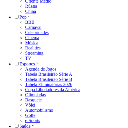
Oriente Médio
Rússia
China
Pop
BBB
Carnaval
Celebridades
Cinema
Música
Realities
Streaming
TV
Esportes
Agenda de Jogos
Tabela Brasileirão Série A
Tabela Brasileirão Série B
Tabela Eliminatórias 2026
Copa Libertadores da América
Olimpíadas
Basquete
Vôlei
Automobilismo
Golfe
e-Sports
Saúde