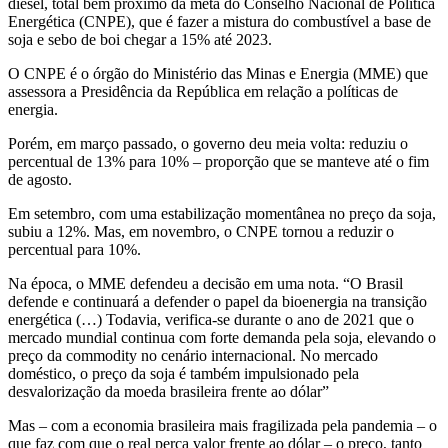
diesel, total bem próximo da meta do Conselho Nacional de Política
Energética (CNPE), que é fazer a mistura do combustível a base de
soja e sebo de boi chegar a 15% até 2023.
O CNPE é o órgão do Ministério das Minas e Energia (MME) que
assessora a Presidência da República em relação a políticas de
energia.
Porém, em março passado, o governo deu meia volta: reduziu o
percentual de 13% para 10% – proporção que se manteve até o fim
de agosto.
Em setembro, com uma estabilização momentânea no preço da soja,
subiu a 12%. Mas, em novembro, o CNPE tornou a reduzir o
percentual para 10%.
Na época, o MME defendeu a decisão em uma nota. “O Brasil
defende e continuará a defender o papel da bioenergia na transição
energética (…) Todavia, verifica-se durante o ano de 2021 que o
mercado mundial continua com forte demanda pela soja, elevando o
preço da commodity no cenário internacional. No mercado
doméstico, o preço da soja é também impulsionado pela
desvalorização da moeda brasileira frente ao dólar”
Mas – com a economia brasileira mais fragilizada pela pandemia – o
que faz com que o real perca valor frente ao dólar – o preço, tanto