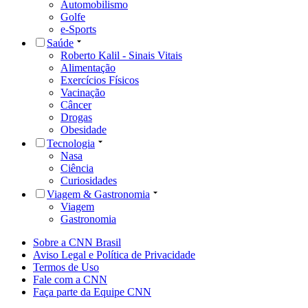
Automobilismo
Golfe
e-Sports
Saúde
Roberto Kalil - Sinais Vitais
Alimentação
Exercícios Físicos
Vacinação
Câncer
Drogas
Obesidade
Tecnologia
Nasa
Ciência
Curiosidades
Viagem & Gastronomia
Viagem
Gastronomia
Sobre a CNN Brasil
Aviso Legal e Política de Privacidade
Termos de Uso
Fale com a CNN
Faça parte da Equipe CNN