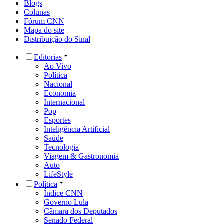
Blogs
Colunas
Fórum CNN
Mapa do site
Distribuição do Sinal
Editorias
Ao Vivo
Política
Nacional
Economia
Internacional
Pop
Esportes
Inteligência Artificial
Saúde
Tecnologia
Viagem & Gastronomia
Auto
LifeStyle
Política
Índice CNN
Governo Lula
Câmara dos Deputados
Senado Federal