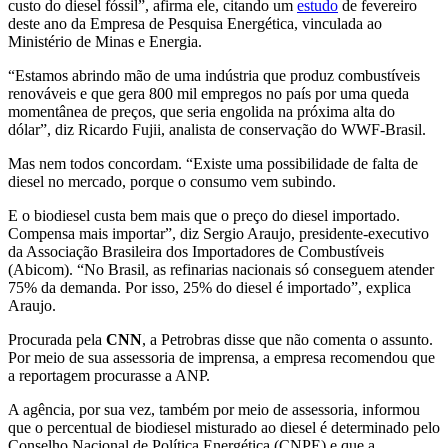
custo do diesel fóssil”, afirma ele, citando um
estudo
de fevereiro
deste ano da Empresa de Pesquisa Energética, vinculada ao
Ministério de Minas e Energia.
“Estamos abrindo mão de uma indústria que produz combustíveis
renováveis e que gera 800 mil empregos no país por uma queda
momentânea de preços, que seria engolida na próxima alta do
dólar”, diz Ricardo Fujii, analista de conservação do WWF-Brasil.
Mas nem todos concordam. “Existe uma possibilidade de falta de
diesel no mercado, porque o consumo vem subindo.
E o biodiesel custa bem mais que o preço do diesel importado.
Compensa mais importar”, diz Sergio Araujo, presidente-executivo
da Associação Brasileira dos Importadores de Combustíveis
(Abicom). “No Brasil, as refinarias nacionais só conseguem atender
75% da demanda. Por isso, 25% do diesel é importado”, explica
Araujo.
Procurada pela
CNN
, a Petrobras disse que não comenta o assunto.
Por meio de sua assessoria de imprensa, a empresa recomendou que
a reportagem procurasse a ANP.
A agência, por sua vez, também por meio de assessoria, informou
que o percentual de biodiesel misturado ao diesel é determinado pelo
Conselho Nacional de Política Energética (CNPE) e que a