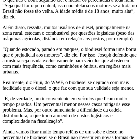
“Seja qual for o percentual, isso não afetaria os motores se a frota no
Brasil não fosse tão velha. A idade média é de 18 anos, muito alta”,
diz ele.
Além disso, ressalta, muitos usuários de diesel, principalmente na
zona rural, estocam o combustível por questões logísticas (peso das
máquinas agrícolas, distância em relação aos postos, por exemplo).
“Quando estocado, parado em tanques, o biodiesel forma uma borra
que é prejudicial aos motores”, diz ele. Por isso, Joseph defende que
a mistura seja usada exclusivamente para veículos que abastecem
com mais frequência, como caminhões e ônibus, em regiões mais
urbanas.
Realmente, diz Fujii, do WWF, o biodiesel se degrada com mais
facilidade que o diesel, o que faz com que sua validade seja menor.
“É, de verdade, um inconveniente em veículos que ficam muito
tempo parados. Um percentual menor nesses casos mitigaria esse
problema. Mas, por outro aumentaria a dificuldade da cadeia
distribuidora, o que traria aumento de custos logísticos e
complexidade na fiscalização”.
Ainda vamos ficar muito tempo reféns de um sobe e desce no
percentual de biodiesel se o Brasil não investir em novas formas de