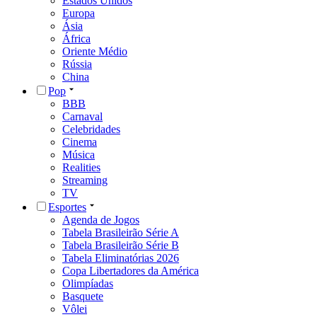
Estados Unidos
Europa
Ásia
África
Oriente Médio
Rússia
China
Pop
BBB
Carnaval
Celebridades
Cinema
Música
Realities
Streaming
TV
Esportes
Agenda de Jogos
Tabela Brasileirão Série A
Tabela Brasileirão Série B
Tabela Eliminatórias 2026
Copa Libertadores da América
Olimpíadas
Basquete
Vôlei