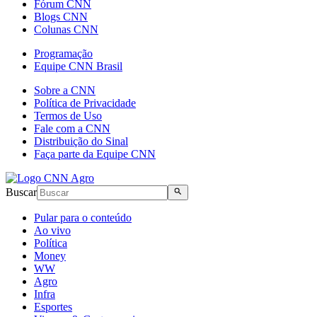
Fórum CNN
Blogs CNN
Colunas CNN
Programação
Equipe CNN Brasil
Sobre a CNN
Política de Privacidade
Termos de Uso
Fale com a CNN
Distribuição do Sinal
Faça parte da Equipe CNN
Buscar
Pular para o conteúdo
Ao vivo
Política
Money
WW
Agro
Infra
Esportes