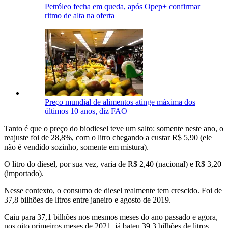
Petróleo fecha em queda, após Opep+ confirmar
ritmo de alta na oferta
Preço mundial de alimentos atinge máxima dos
últimos 10 anos, diz FAO
Tanto é que o preço do biodiesel teve um salto: somente neste ano, o
reajuste foi de 28,8%, com o litro chegando a custar R$ 5,90 (ele
não é vendido sozinho, somente em mistura).
O litro do diesel, por sua vez, varia de R$ 2,40 (nacional) e R$ 3,20
(importado).
Nesse contexto, o consumo de diesel realmente tem crescido. Foi de
37,8 bilhões de litros entre janeiro e agosto de 2019.
Caiu para 37,1 bilhões nos mesmos meses do ano passado e agora,
nos oito primeiros meses de 2021, já bateu 39,3 bilhões de litros,