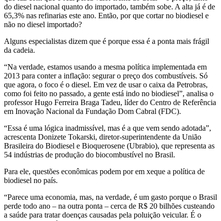
do diesel nacional quanto do importado, também sobe. A alta já é de
65,3% nas refinarias este ano. Então, por que cortar no biodiesel e
não no diesel importado?
Alguns especialistas dizem que é porque essa é a ponta mais frágil
da cadeia.
“Na verdade, estamos usando a mesma política implementada em
2013 para conter a inflação: segurar o preço dos combustíveis. Só
que agora, o foco é o diesel. Em vez de usar o caixa da Petrobras,
como foi feito no passado, a gente está indo no biodiesel”, analisa o
professor Hugo Ferreira Braga Tadeu, líder do Centro de Referência
em Inovação Nacional da Fundação Dom Cabral (FDC).
“Essa é uma lógica inadmissível, mas é a que vem sendo adotada”,
acrescenta Donizete Tokarski, diretor-superintendente da União
Brasileira do Biodiesel e Bioquerosene (Ubrabio), que representa as
54 indústrias de produção do biocombustível no Brasil.
Para ele, questões econômicas podem por em xeque a política de
biodiesel no país.
“Parece uma economia, mas, na verdade, é um gasto porque o Brasil
perde todo ano – na outra ponta – cerca de R$ 20 bilhões custeando
a saúde para tratar doenças causadas pela poluição veicular. É o