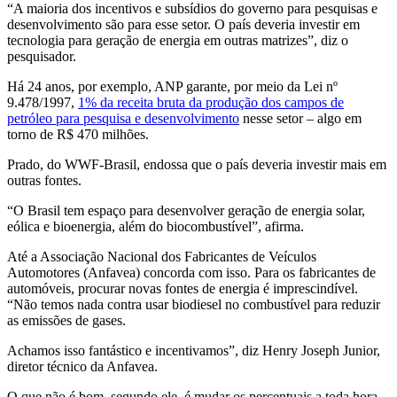
“A maioria dos incentivos e subsídios do governo para pesquisas e
desenvolvimento são para esse setor. O país deveria investir em
tecnologia para geração de energia em outras matrizes”, diz o
pesquisador.
Há 24 anos, por exemplo, ANP garante, por meio da Lei nº
9.478/1997,
1% da receita bruta da produção dos campos de
petróleo para pesquisa e desenvolvimento
nesse setor – algo em
torno de R$ 470 milhões.
Prado, do WWF-Brasil, endossa que o país deveria investir mais em
outras fontes.
“O Brasil tem espaço para desenvolver geração de energia solar,
eólica e bioenergia, além do biocombustível”, afirma.
Até a Associação Nacional dos Fabricantes de Veículos
Automotores (Anfavea) concorda com isso. Para os fabricantes de
automóveis, procurar novas fontes de energia é imprescindível.
“Não temos nada contra usar biodiesel no combustível para reduzir
as emissões de gases.
Achamos isso fantástico e incentivamos”, diz Henry Joseph Junior,
diretor técnico da Anfavea.
O que não é bom, segundo ele, é mudar os percentuais a toda hora.