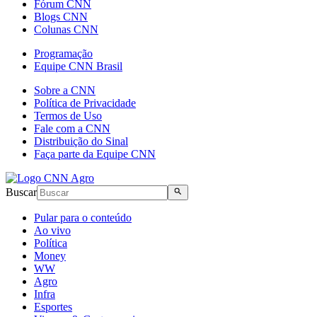
Fórum CNN
Blogs CNN
Colunas CNN
Programação
Equipe CNN Brasil
Sobre a CNN
Política de Privacidade
Termos de Uso
Fale com a CNN
Distribuição do Sinal
Faça parte da Equipe CNN
Buscar
Pular para o conteúdo
Ao vivo
Política
Money
WW
Agro
Infra
Esportes