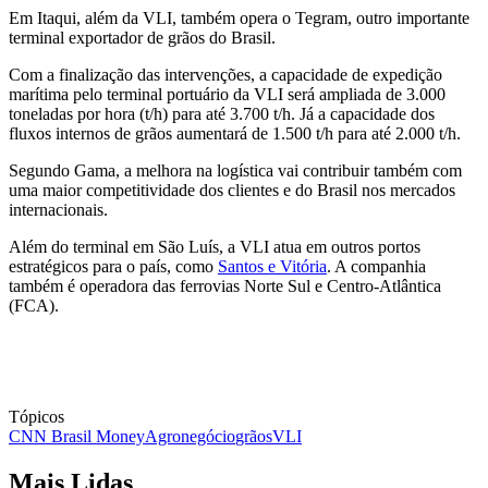
Em Itaqui, além da VLI, também opera o Tegram, outro importante
terminal exportador de grãos do Brasil.
Com a finalização das intervenções, a capacidade de expedição
marítima pelo terminal portuário da VLI ‌será ampliada de 3.000
toneladas por hora (t/h) para até 3.700 t/h. Já a capacidade dos
fluxos internos de grãos aumentará ⁠de 1.500 t/h para até 2.000 t/h.
Segundo Gama, a melhora na logística vai contribuir também com
uma maior competitividade dos clientes e ​do Brasil nos mercados
internacionais.
Além do terminal em São Luís, a ​VLI atua em outros portos
estratégicos para o país, como
Santos e Vitória
. A companhia
também é operadora das ferrovias Norte Sul e Centro-Atlântica
(FCA).
Tópicos
CNN Brasil Money
Agronegócio
grãos
VLI
Mais Lidas