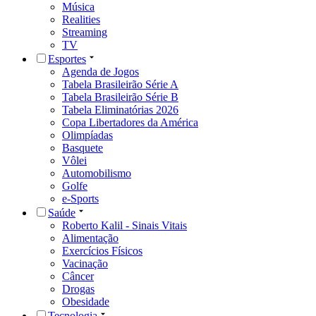
Música
Realities
Streaming
TV
Esportes
Agenda de Jogos
Tabela Brasileirão Série A
Tabela Brasileirão Série B
Tabela Eliminatórias 2026
Copa Libertadores da América
Olimpíadas
Basquete
Vôlei
Automobilismo
Golfe
e-Sports
Saúde
Roberto Kalil - Sinais Vitais
Alimentação
Exercícios Físicos
Vacinação
Câncer
Drogas
Obesidade
Tecnologia