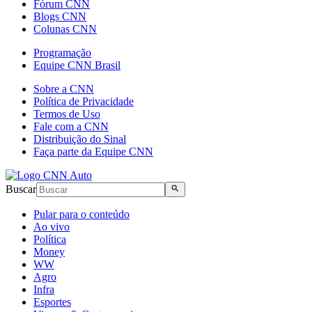
Fórum CNN
Blogs CNN
Colunas CNN
Programação
Equipe CNN Brasil
Sobre a CNN
Política de Privacidade
Termos de Uso
Fale com a CNN
Distribuição do Sinal
Faça parte da Equipe CNN
Buscar
Pular para o conteúdo
Ao vivo
Política
Money
WW
Agro
Infra
Esportes