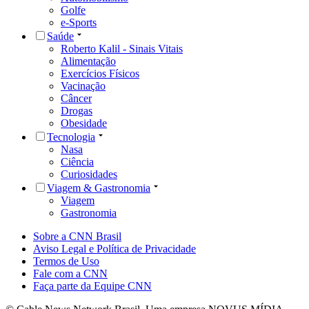
Golfe
e-Sports
Saúde
Roberto Kalil - Sinais Vitais
Alimentação
Exercícios Físicos
Vacinação
Câncer
Drogas
Obesidade
Tecnologia
Nasa
Ciência
Curiosidades
Viagem & Gastronomia
Viagem
Gastronomia
Sobre a CNN Brasil
Aviso Legal e Política de Privacidade
Termos de Uso
Fale com a CNN
Faça parte da Equipe CNN