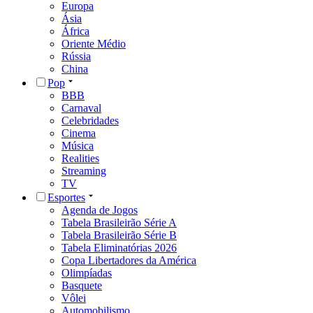
Europa
Ásia
África
Oriente Médio
Rússia
China
Pop
BBB
Carnaval
Celebridades
Cinema
Música
Realities
Streaming
TV
Esportes
Agenda de Jogos
Tabela Brasileirão Série A
Tabela Brasileirão Série B
Tabela Eliminatórias 2026
Copa Libertadores da América
Olimpíadas
Basquete
Vôlei
Automobilismo