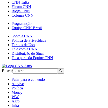
CNN Talks
Fórum CNN
Blogs CNN
Colunas CNN
Programação
Equipe CNN Brasil
Sobre a CNN
Política de Privacidade
Termos de Uso
Fale com a CNN
Distribuição do Sinal
Faça parte da Equipe CNN
Buscar
Pular para o conteúdo
Ao vivo
Política
Money
WW
Agro
Infra