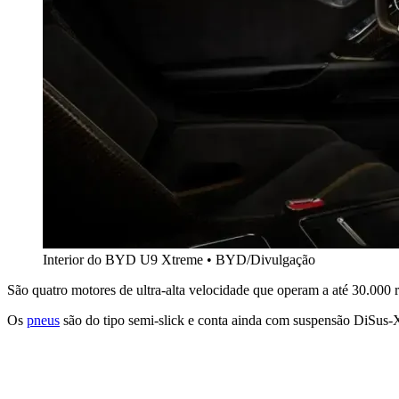
Interior do BYD U9 Xtreme • BYD/Divulgação
São quatro motores de ultra-alta velocidade que operam a até 30.000
Os
pneus
são do tipo semi-slick e conta ainda com suspensão DiSus-