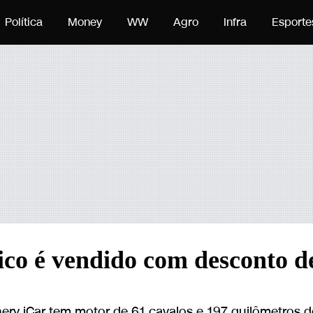
teúdo
Política
Money
WW
Agro
Infra
Esporte
ico é vendido com desconto d
ry iCar tem motor de 61 cavalos e 197 quilômetros 