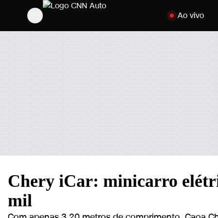
Pular para o con
Ao vivo
Chery iCar: minicarro elétr
mil
Com apenas 3,20 metros de comprimento, Caoa Che