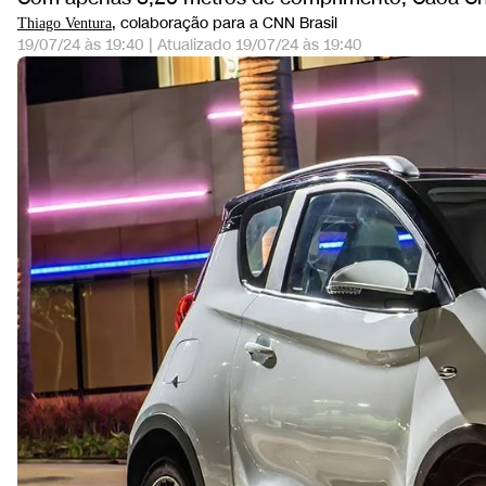
, colaboração para a CNN Brasil
Thiago Ventura
19/07/24 às 19:40
|
Atualizado
19/07/24 às 19:40