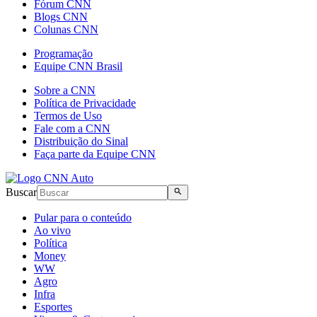
Fórum CNN
Blogs CNN
Colunas CNN
Programação
Equipe CNN Brasil
Sobre a CNN
Política de Privacidade
Termos de Uso
Fale com a CNN
Distribuição do Sinal
Faça parte da Equipe CNN
Buscar
Pular para o conteúdo
Ao vivo
Política
Money
WW
Agro
Infra
Esportes