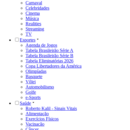
Carnaval
Celebridades
Cinema
Música
Realities
Streaming
TV
Esportes
Agenda de Jogos
Tabela Brasileirão Série A
Tabela Brasileirão Série B
Tabela Eliminatórias 2026
Copa Libertadores da América
Olimpíadas
Basquete
Vôlei
Automobilismo
Golfe
e-Sports
Saúde
Roberto Kalil - Sinais Vitais
Alimentação
Exercícios Físicos
Vacinação
Câncer