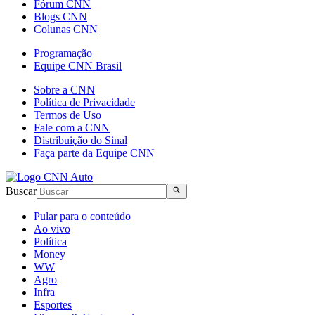
Fórum CNN
Blogs CNN
Colunas CNN
Programação
Equipe CNN Brasil
Sobre a CNN
Política de Privacidade
Termos de Uso
Fale com a CNN
Distribuição do Sinal
Faça parte da Equipe CNN
Buscar
Pular para o conteúdo
Ao vivo
Política
Money
WW
Agro
Infra
Esportes