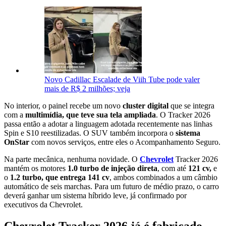
Novo Cadillac Escalade de Viih Tube pode valer
mais de R$ 2 milhões; veja
No interior, o painel recebe um novo
cluster digital
que se integra
com a
multimídia, que teve sua tela ampliada
. O Tracker 2026
passa então a adotar a linguagem adotada recentemente nas linhas
Spin e S10 reestilizadas. O SUV também incorpora o
sistema
OnStar
com novos serviços, entre eles o Acompanhamento Seguro.
Na parte mecânica, nenhuma novidade. O
Chevrolet
Tracker 2026
mantém os motores
1.0 turbo de injeção direta
, com até
121 cv,
e
o
1.2 turbo, que entrega 141 cv
, ambos combinados a um câmbio
automático de seis marchas. Para um futuro de médio prazo, o carro
deverá ganhar um sistema híbrido leve, já confirmado por
executivos da Chevrolet.
Chevrolet Tracker 2026 já é fabricado