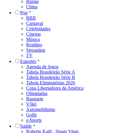
Rússia
China
Pop
BBB
Carnaval
Celebridades
Cinema
Música
Realities
Streaming
TV
Esportes
Agenda de Jogos
Tabela Brasileirão Série A
Tabela Brasileirão Série B
Tabela Eliminatórias 2026
Copa Libertadores da América
Olimpíadas
Basquete
Vôlei
Automobilismo
Golfe
e-Sports
Saúde
Roberto Kalil - Sinais Vitais