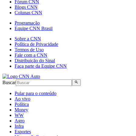
Fórum CNN
Blogs CNN
Colunas CNN
Programação
Equipe CNN Brasil
Sobre a CNN
Política de Privacidade
Termos de Uso
Fale com a CNN
Distribuição do Sinal
Faça parte da Equipe CNN
Buscar
Pular para o conteúdo
Ao vivo
Política
Money
WW
Agro
Infra
Esportes