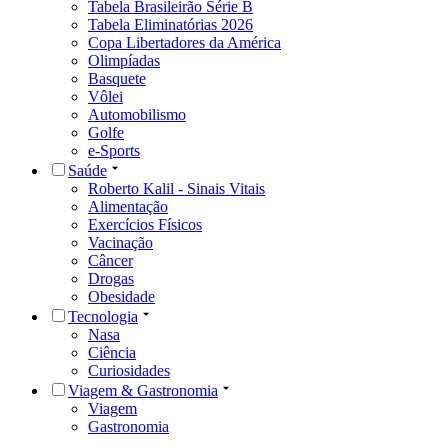
Tabela Brasileirão Série B
Tabela Eliminatórias 2026
Copa Libertadores da América
Olimpíadas
Basquete
Vôlei
Automobilismo
Golfe
e-Sports
Saúde
Roberto Kalil - Sinais Vitais
Alimentação
Exercícios Físicos
Vacinação
Câncer
Drogas
Obesidade
Tecnologia
Nasa
Ciência
Curiosidades
Viagem & Gastronomia
Viagem
Gastronomia