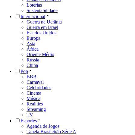
Loterias
Sustentabilidade
Internacional
Guerra na Ucrânia
Guerra em Israel
Estados Unidos
Europa
Ásia
África
Oriente Médio
Rússia
China
Pop
BBB
Carnaval
Celebridades
Cinema
Música
Realities
Streaming
TV
Esportes
Agenda de Jogos
Tabela Brasileirão Série A