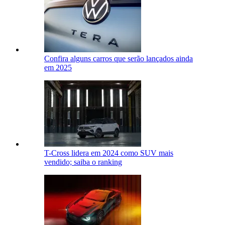
Confira alguns carros que serão lançados ainda
em 2025
T-Cross lidera em 2024 como SUV mais
vendido; saiba o ranking