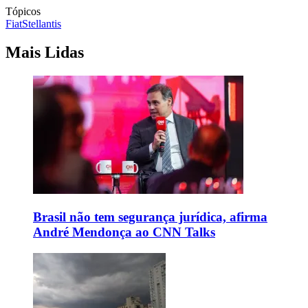
Tópicos
Fiat
Stellantis
Mais Lidas
Brasil não tem segurança jurídica, afirma
André Mendonça ao CNN Talks