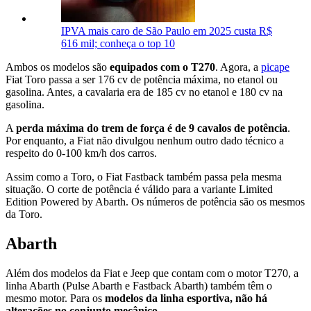
IPVA mais caro de São Paulo em 2025 custa R$
616 mil; conheça o top 10
Ambos os modelos são
equipados com o T270
. Agora, a
picape
Fiat Toro passa a ser 176 cv de potência máxima, no etanol ou
gasolina. Antes, a cavalaria era de 185 cv no etanol e 180 cv na
gasolina.
A
perda máxima do trem de força é de 9 cavalos de potência
.
Por enquanto, a Fiat não divulgou nenhum outro dado técnico a
respeito do 0-100 km/h dos carros.
Assim como a Toro, o Fiat Fastback também passa pela mesma
situação. O corte de potência é válido para a variante Limited
Edition Powered by Abarth. Os números de potência são os mesmos
da Toro.
Abarth
Além dos modelos da Fiat e Jeep que contam com o motor T270, a
linha Abarth (Pulse Abarth e Fastback Abarth) também têm o
mesmo motor.
Para os
modelos da linha esportiva, não há
alterações no conjunto mecânico
.