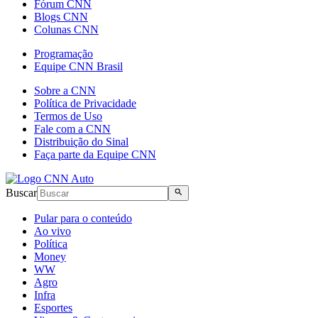
Fórum CNN
Blogs CNN
Colunas CNN
Programação
Equipe CNN Brasil
Sobre a CNN
Política de Privacidade
Termos de Uso
Fale com a CNN
Distribuição do Sinal
Faça parte da Equipe CNN
Buscar
Pular para o conteúdo
Ao vivo
Política
Money
WW
Agro
Infra
Esportes