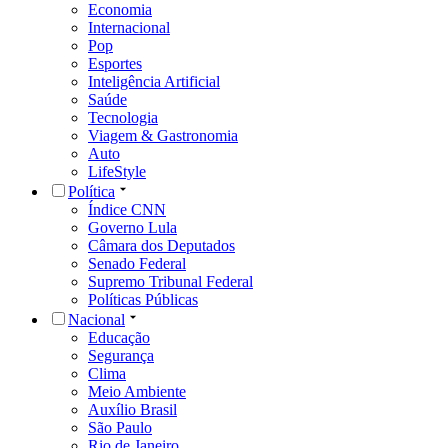
Economia
Internacional
Pop
Esportes
Inteligência Artificial
Saúde
Tecnologia
Viagem & Gastronomia
Auto
LifeStyle
Política
Índice CNN
Governo Lula
Câmara dos Deputados
Senado Federal
Supremo Tribunal Federal
Políticas Públicas
Nacional
Educação
Segurança
Clima
Meio Ambiente
Auxílio Brasil
São Paulo
Rio de Janeiro