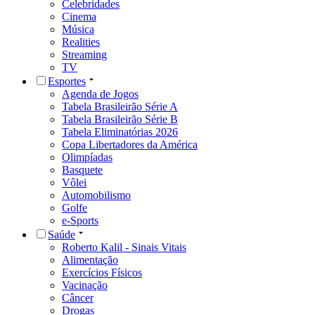
Celebridades
Cinema
Música
Realities
Streaming
TV
Esportes
Agenda de Jogos
Tabela Brasileirão Série A
Tabela Brasileirão Série B
Tabela Eliminatórias 2026
Copa Libertadores da América
Olimpíadas
Basquete
Vôlei
Automobilismo
Golfe
e-Sports
Saúde
Roberto Kalil - Sinais Vitais
Alimentação
Exercícios Físicos
Vacinação
Câncer
Drogas