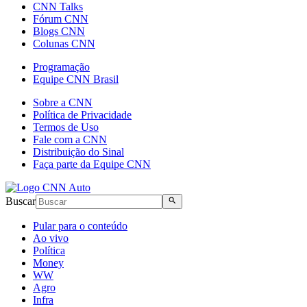
CNN Talks
Fórum CNN
Blogs CNN
Colunas CNN
Programação
Equipe CNN Brasil
Sobre a CNN
Política de Privacidade
Termos de Uso
Fale com a CNN
Distribuição do Sinal
Faça parte da Equipe CNN
Buscar
Pular para o conteúdo
Ao vivo
Política
Money
WW
Agro
Infra