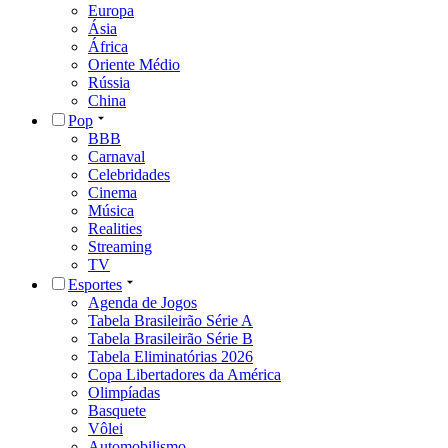
Europa
Ásia
África
Oriente Médio
Rússia
China
Pop
BBB
Carnaval
Celebridades
Cinema
Música
Realities
Streaming
TV
Esportes
Agenda de Jogos
Tabela Brasileirão Série A
Tabela Brasileirão Série B
Tabela Eliminatórias 2026
Copa Libertadores da América
Olimpíadas
Basquete
Vôlei
Automobilismo