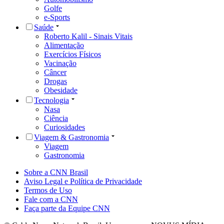
Golfe
e-Sports
Saúde
Roberto Kalil - Sinais Vitais
Alimentação
Exercícios Físicos
Vacinação
Câncer
Drogas
Obesidade
Tecnologia
Nasa
Ciência
Curiosidades
Viagem & Gastronomia
Viagem
Gastronomia
Sobre a CNN Brasil
Aviso Legal e Política de Privacidade
Termos de Uso
Fale com a CNN
Faça parte da Equipe CNN