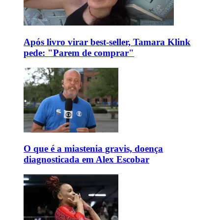
Após livro virar best-seller, Tamara Klink
pede: "Parem de comprar"
O que é a miastenia gravis, doença
diagnosticada em Alex Escobar