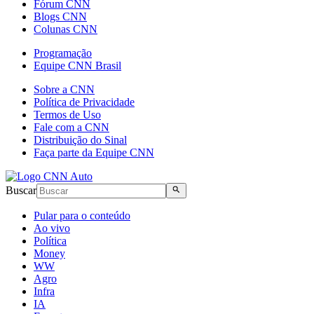
Fórum CNN
Blogs CNN
Colunas CNN
Programação
Equipe CNN Brasil
Sobre a CNN
Política de Privacidade
Termos de Uso
Fale com a CNN
Distribuição do Sinal
Faça parte da Equipe CNN
Buscar
Pular para o conteúdo
Ao vivo
Política
Money
WW
Agro
Infra
IA