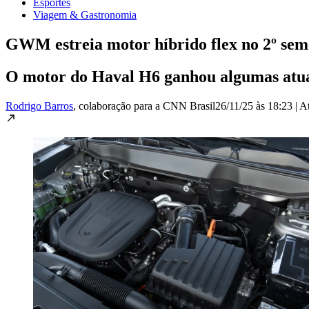
Esportes
Viagem & Gastronomia
GWM estreia motor híbrido flex no 2º sem
O motor do Haval H6 ganhou algumas atual
Rodrigo Barros
, colaboração para a CNN Brasil
26/11/25 às 18:23
|
A