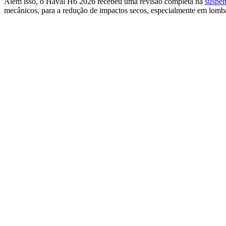
Além isso, o Haval H6 2026 recebeu uma revisão completa na
suspe
mecânicos, para a redução de impactos secos, especialmente em lomba