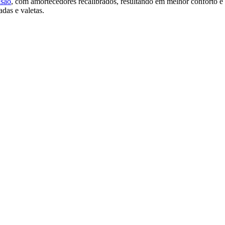
nsão
, com amortecedores recalibrados, resultando em melhor conforto e a
das e valetas.