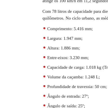
atinge os 100 km/h em 11,2 segundos
Com 78 litros de capacidade para di
quilômetros
. No ciclo urbano, as méd
Comprimento:
5.416 mm;
Largura:
1.947 mm;
Altura:
1.886 mm;
Entre-eixos:
3.230 mm
;
Capacidade de carga:
1.018 kg (Tr
Volume da caçamba:
1.248 L;
Profundidade de travessia:
50 cm;
Ângulo de entrada:
27º;
Ângulo de saída:
25º;