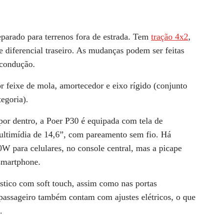
arado para terrenos fora de estrada. Tem
tração 4x2
,
 diferencial traseiro. As mudanças podem ser feitas
 condução.
 feixe de mola, amortecedor e eixo rígido (conjunto
tegoria).
 por dentro, a
Poer P30
é equipada com tela de
ultimídia de 14,6”, com pareamento sem fio. Há
W para celulares, no console central, mas a picape
smartphone.
stico com soft touch, assim como nas portas
 e passageiro também contam com
ajustes elétricos
, o que
.