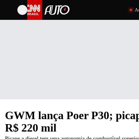
Pular par
A
GWM lança Poer P30; picap
R$ 220 mil
Picape a diesel tem uma autonomia de combustível superio