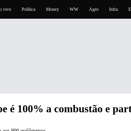
a o conteúdo
o vivo
Política
Money
WW
Agro
Infra
E
e é 100% a combustão e part
r aos 800 quilômetros