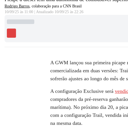
Rodrigo Barros
, colaboração para a CNN Brasil
10/09/25 às 11:00
|
Atualizado
10/09/25 às 22:26
A GWM lançou sua primeira picape m
comercializada em duas versões: Trai
sofrerão ajustes ao longo do mês de 
A
configuração Exclusive
será
vendi
compradores da pré-reserva ganharão 
marítima). No próximo dia 20, a pic
com a
configuração Trail
, vendida i
na mesma data.