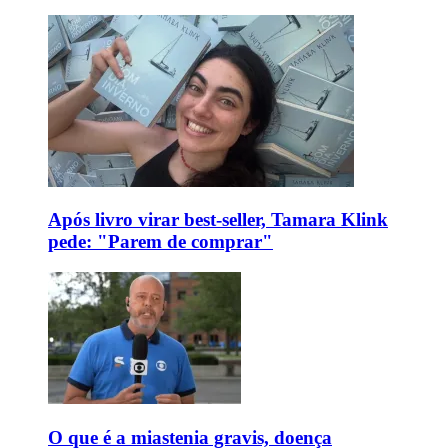
Após livro virar best-seller, Tamara Klink
pede: "Parem de comprar"
O que é a miastenia gravis, doença