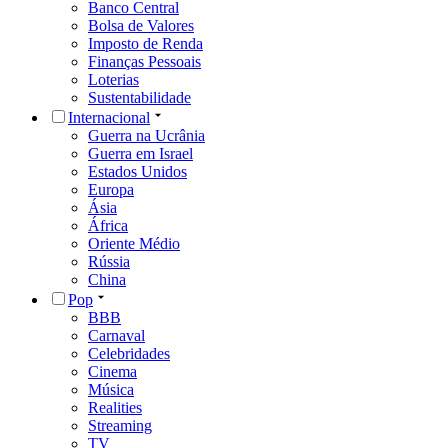
Banco Central
Bolsa de Valores
Imposto de Renda
Finanças Pessoais
Loterias
Sustentabilidade
Internacional
Guerra na Ucrânia
Guerra em Israel
Estados Unidos
Europa
Ásia
África
Oriente Médio
Rússia
China
Pop
BBB
Carnaval
Celebridades
Cinema
Música
Realities
Streaming
TV