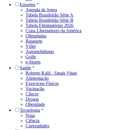
Esportes
Agenda de Jogos
Tabela Brasileirão Série A
Tabela Brasileirão Série B
Tabela Eliminatórias 2026
Copa Libertadores da América
Olimpíadas
Basquete
Vôlei
Automobilismo
Golfe
e-Sports
Saúde
Roberto Kalil - Sinais Vitais
Alimentação
Exercícios Físicos
Vacinação
Câncer
Drogas
Obesidade
Tecnologia
Nasa
Ciência
Curiosidades