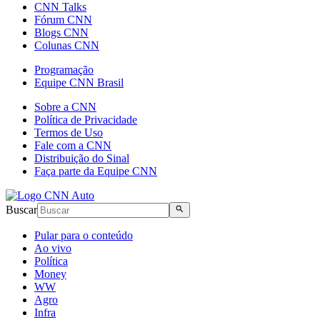
CNN Talks
Fórum CNN
Blogs CNN
Colunas CNN
Programação
Equipe CNN Brasil
Sobre a CNN
Política de Privacidade
Termos de Uso
Fale com a CNN
Distribuição do Sinal
Faça parte da Equipe CNN
Buscar
Pular para o conteúdo
Ao vivo
Política
Money
WW
Agro
Infra