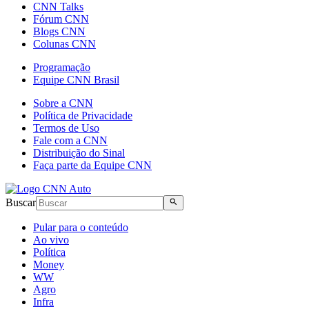
CNN Talks
Fórum CNN
Blogs CNN
Colunas CNN
Programação
Equipe CNN Brasil
Sobre a CNN
Política de Privacidade
Termos de Uso
Fale com a CNN
Distribuição do Sinal
Faça parte da Equipe CNN
Buscar
Pular para o conteúdo
Ao vivo
Política
Money
WW
Agro
Infra