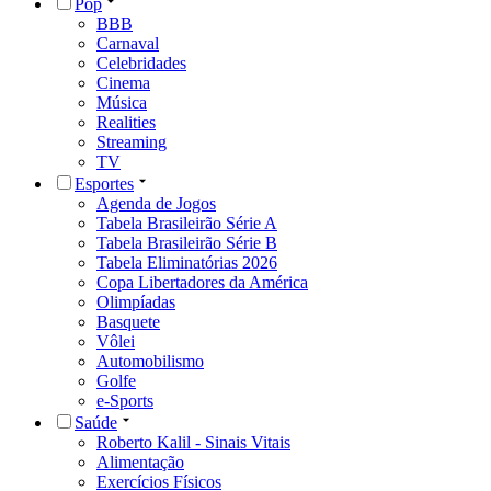
Pop
BBB
Carnaval
Celebridades
Cinema
Música
Realities
Streaming
TV
Esportes
Agenda de Jogos
Tabela Brasileirão Série A
Tabela Brasileirão Série B
Tabela Eliminatórias 2026
Copa Libertadores da América
Olimpíadas
Basquete
Vôlei
Automobilismo
Golfe
e-Sports
Saúde
Roberto Kalil - Sinais Vitais
Alimentação
Exercícios Físicos