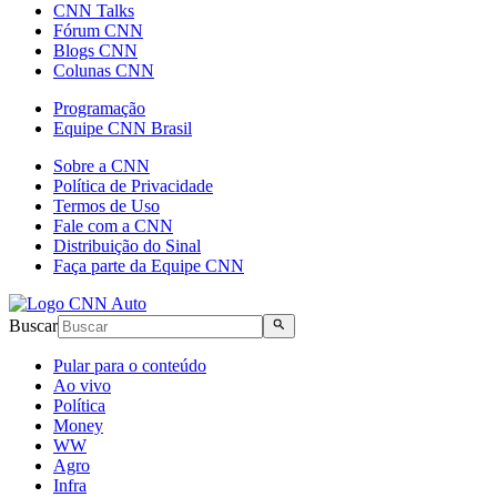
CNN Talks
Fórum CNN
Blogs CNN
Colunas CNN
Programação
Equipe CNN Brasil
Sobre a CNN
Política de Privacidade
Termos de Uso
Fale com a CNN
Distribuição do Sinal
Faça parte da Equipe CNN
Buscar
Pular para o conteúdo
Ao vivo
Política
Money
WW
Agro
Infra