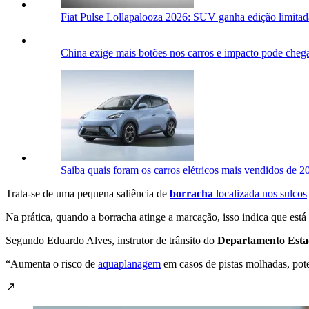
Fiat Pulse Lollapalooza 2026: SUV ganha edição limitad
China exige mais botões nos carros e impacto pode chega
Saiba quais foram os carros elétricos mais vendidos de 2
Trata-se de uma pequena saliência de
borracha
localizada nos sulcos
Na prática, quando a borracha atinge a marcação, isso indica que est
Segundo Eduardo Alves, instrutor de trânsito do
Departamento Esta
“Aumenta o risco de
aquaplanagem
em casos de pistas molhadas, poten