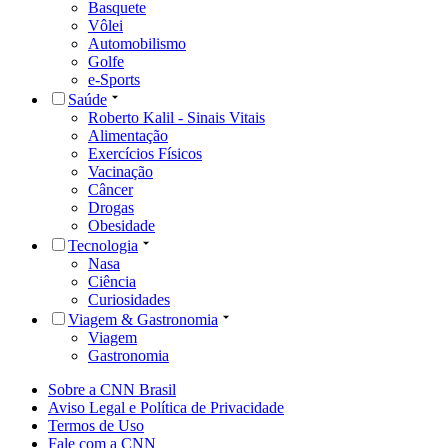
Basquete
Vôlei
Automobilismo
Golfe
e-Sports
Saúde
Roberto Kalil - Sinais Vitais
Alimentação
Exercícios Físicos
Vacinação
Câncer
Drogas
Obesidade
Tecnologia
Nasa
Ciência
Curiosidades
Viagem & Gastronomia
Viagem
Gastronomia
Sobre a CNN Brasil
Aviso Legal e Política de Privacidade
Termos de Uso
Fale com a CNN