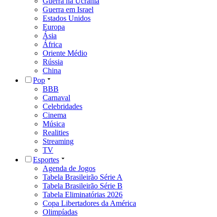
Guerra na Ucrânia
Guerra em Israel
Estados Unidos
Europa
Ásia
África
Oriente Médio
Rússia
China
Pop
BBB
Carnaval
Celebridades
Cinema
Música
Realities
Streaming
TV
Esportes
Agenda de Jogos
Tabela Brasileirão Série A
Tabela Brasileirão Série B
Tabela Eliminatórias 2026
Copa Libertadores da América
Olimpíadas