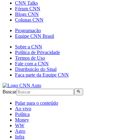
CNN Talks
Fórum CNN
Blogs CNN
Colunas CNN
Programação
Equipe CNN Brasil
Sobre a CNN
Política de Privacidade
Termos de Uso
Fale com a CNN
Distribuição do Sinal
Faça parte da Equipe CNN
Buscar
Pular para o conteúdo
Ao vivo
Política
Money
WW
Agro
Infra