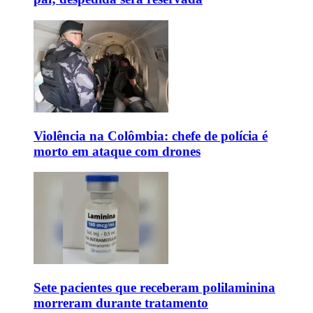
Violência na Colômbia: chefe de polícia é
morto em ataque com drones
Sete pacientes que receberam polilaminina
morreram durante tratamento