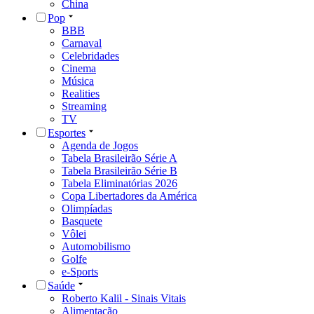
China
Pop
BBB
Carnaval
Celebridades
Cinema
Música
Realities
Streaming
TV
Esportes
Agenda de Jogos
Tabela Brasileirão Série A
Tabela Brasileirão Série B
Tabela Eliminatórias 2026
Copa Libertadores da América
Olimpíadas
Basquete
Vôlei
Automobilismo
Golfe
e-Sports
Saúde
Roberto Kalil - Sinais Vitais
Alimentação