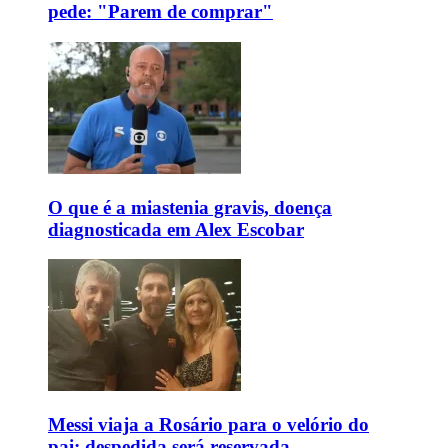
pede: "Parem de comprar"
O que é a miastenia gravis, doença
diagnosticada em Alex Escobar
Messi viaja a Rosário para o velório do
pai; despedida será reservada