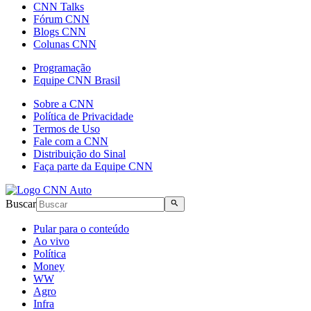
CNN Talks
Fórum CNN
Blogs CNN
Colunas CNN
Programação
Equipe CNN Brasil
Sobre a CNN
Política de Privacidade
Termos de Uso
Fale com a CNN
Distribuição do Sinal
Faça parte da Equipe CNN
Buscar
Pular para o conteúdo
Ao vivo
Política
Money
WW
Agro
Infra