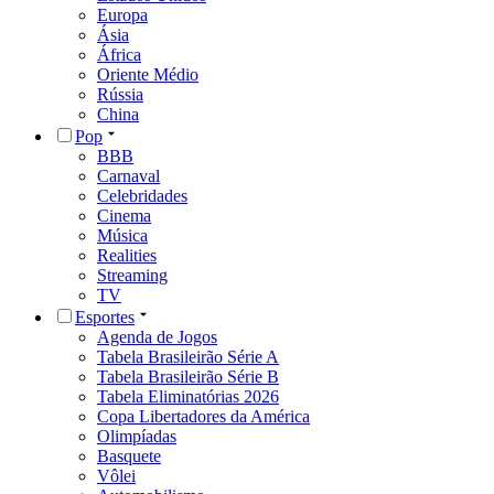
Europa
Ásia
África
Oriente Médio
Rússia
China
Pop
BBB
Carnaval
Celebridades
Cinema
Música
Realities
Streaming
TV
Esportes
Agenda de Jogos
Tabela Brasileirão Série A
Tabela Brasileirão Série B
Tabela Eliminatórias 2026
Copa Libertadores da América
Olimpíadas
Basquete
Vôlei