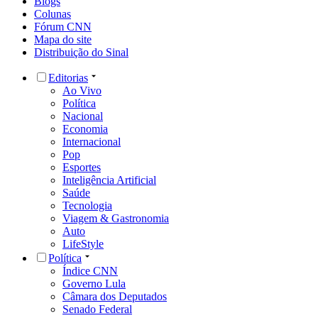
Blogs
Colunas
Fórum CNN
Mapa do site
Distribuição do Sinal
Editorias
Ao Vivo
Política
Nacional
Economia
Internacional
Pop
Esportes
Inteligência Artificial
Saúde
Tecnologia
Viagem & Gastronomia
Auto
LifeStyle
Política
Índice CNN
Governo Lula
Câmara dos Deputados
Senado Federal