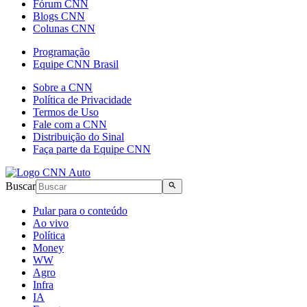
Fórum CNN
Blogs CNN
Colunas CNN
Programação
Equipe CNN Brasil
Sobre a CNN
Política de Privacidade
Termos de Uso
Fale com a CNN
Distribuição do Sinal
Faça parte da Equipe CNN
Buscar
Pular para o conteúdo
Ao vivo
Política
Money
WW
Agro
Infra
IA