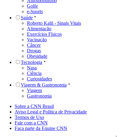
Automobilismo
Golfe
e-Sports
Saúde
Roberto Kalil - Sinais Vitais
Alimentação
Exercícios Físicos
Vacinação
Câncer
Drogas
Obesidade
Tecnologia
Nasa
Ciência
Curiosidades
Viagem & Gastronomia
Viagem
Gastronomia
Sobre a CNN Brasil
Aviso Legal e Política de Privacidade
Termos de Uso
Fale com a CNN
Faça parte da Equipe CNN