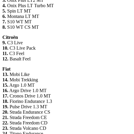
3.
Onix Plus LT2 MT
4.
Onix Plus LT Turbo MT
5.
Spin LT MT
6.
Montana LT MT
7.
S10 WT MT
8.
S10 WT CS MT
Citroën
9.
C3 Live
10.
C3 Live Pack
11.
C3 Feel
12.
Basalt Feel
Fiat
13.
Mobi Like
14.
Mobi Trekking
15.
Argo 1.0 MT
16.
Argo Drive 1.0 MT
17.
Cronos Drive 1.0 MT
18.
Fiorino Endurance 1.3
19.
Pulse Drive 1.3 MT
20.
Strada Endurance CS
21.
Strada Freedom CE
22.
Strada Freedom CD
23.
Strada Volcano CD
24.
Titano Endurance