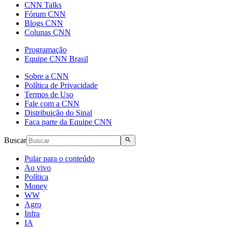
CNN Talks
Fórum CNN
Blogs CNN
Colunas CNN
Programação
Equipe CNN Brasil
Sobre a CNN
Política de Privacidade
Termos de Uso
Fale com a CNN
Distribuição do Sinal
Faça parte da Equipe CNN
Buscar
Pular para o conteúdo
Ao vivo
Política
Money
WW
Agro
Infra
IA