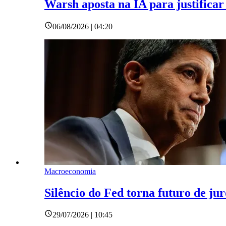
Warsh aposta na IA para justificar
06/08/2026 | 04:20
Macroeconomia
Silêncio do Fed torna futuro de ju
29/07/2026 | 10:45