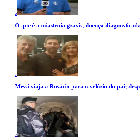
2
O que é a miastenia gravis, doença diagnostica
3
Messi viaja a Rosário para o velório do pai; des
4