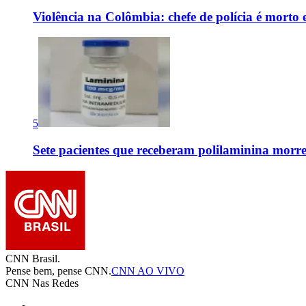
Violência na Colômbia: chefe de polícia é mort
5
Sete pacientes que receberam polilaminina mor
CNN Brasil.
Pense bem, pense CNN.
CNN AO VIVO
CNN Nas Redes