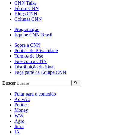
CNN Talks
Fórum CNN
Blogs CNN
Colunas CNN
Programação
Equipe CNN Brasil
Sobre a CNN
Política de Privacidade
Termos de Uso
Fale com a CNN
Distribuição do Sinal
Faça parte da Equipe CNN
Buscar
Pular para o conteúdo
Ao vivo
Política
Money
WW
Agro
Infra
IA