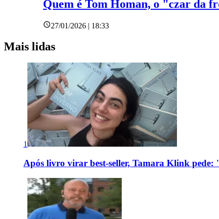
Quem é Tom Homan, o "czar da fr
27/01/2026 | 18:33
Mais lidas
1
Após livro virar best-seller, Tamara Klink pede