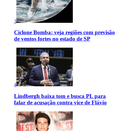
3
Ciclone Bomba: veja regiões com previsão
de ventos fortes no estado de SP
4
Lindbergh baixa tom e busca PL para
falar de acusação contra vice de Flávio