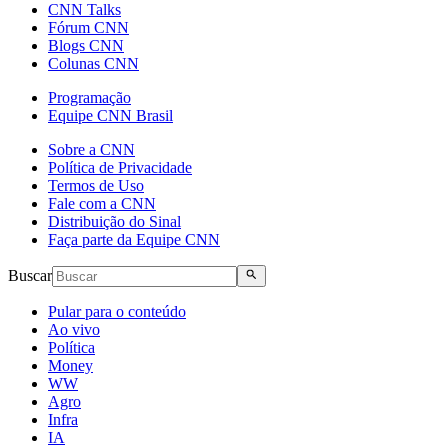
CNN Talks
Fórum CNN
Blogs CNN
Colunas CNN
Programação
Equipe CNN Brasil
Sobre a CNN
Política de Privacidade
Termos de Uso
Fale com a CNN
Distribuição do Sinal
Faça parte da Equipe CNN
Buscar
Pular para o conteúdo
Ao vivo
Política
Money
WW
Agro
Infra
IA