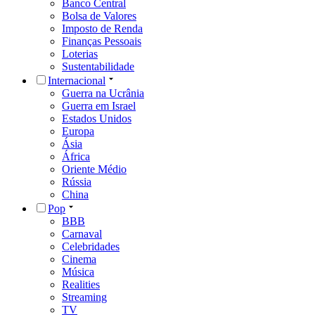
Banco Central
Bolsa de Valores
Imposto de Renda
Finanças Pessoais
Loterias
Sustentabilidade
Internacional
Guerra na Ucrânia
Guerra em Israel
Estados Unidos
Europa
Ásia
África
Oriente Médio
Rússia
China
Pop
BBB
Carnaval
Celebridades
Cinema
Música
Realities
Streaming
TV