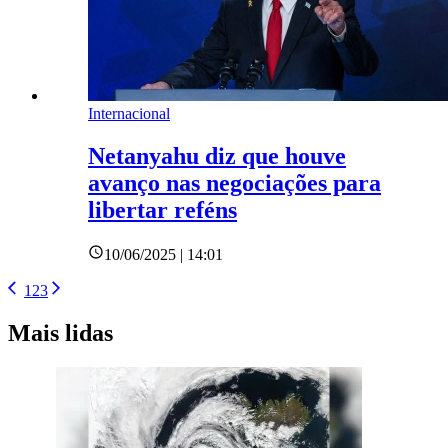
Internacional
Netanyahu diz que houve
avanço nas negociações para
libertar reféns
10/06/2025 | 14:01
1
2
3
Mais lidas