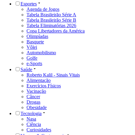
Esportes
Agenda de Jogos
Tabela Brasileirão Série A
Tabela Brasileirão Série B
Tabela Eliminatórias 2026
Copa Libertadores da América
Olimpíadas
Basquete
Vôlei
Automobilismo
Golfe
e-Sports
Saúde
Roberto Kalil - Sinais Vitais
Alimentação
Exercícios Físicos
Vacinação
Câncer
Drogas
Obesidade
Tecnologia
Nasa
Ciência
Curiosidades